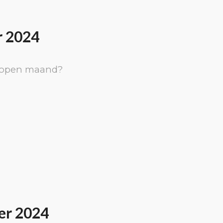
r 2024
elopen maand?
er 2024