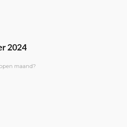
er 2024
elopen maand?