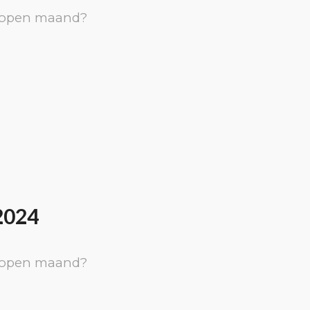
elopen maand?
2024
elopen maand?