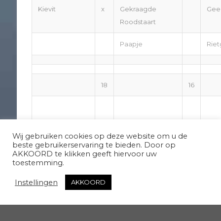
Kievit
x
Gekraagde
Gee
Roodstaart
Paapje
Riet
18
16
Wij gebruiken cookies op deze website om u de
beste gebruikerservaring te bieden. Door op
AKKOORD te klikken geeft hiervoor uw
toestemming.
Instellingen
AKKOORD