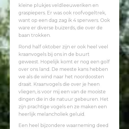
kleine plukjes veldleeuweriken en
graspiepers. Er was ook roofvogeltrek,
want op een dag zag ik 4 sperwers. Ook
ware er diverse buizerds, die over de
baan trokken.
Rond half oktober zijn er ook heel veel
kraanvogels bij ons in de buurt
geweest. Hopelijk komt er nog een golf
over ons land. De meeste kans hebben
we als de wind naar het noordoosten
draait. Kraanvogels die over je heen
vliegen, is voor mij een van de mooiste
dingen die in de natuur gebeuren. Het
zijn prachtige vogels en ze maken een
heerlijk melancholiek geluid.
Een heel bijzondere waarneming deed