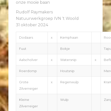
onze mooie baan
Rudolf Raymakers
Natuurwerkgroep IVN ‘t Woold
31 oktober 2024
Dodaars
x
Kemphaan
Rood
Fuut
Bokje
Tapu
Aalscholver
x
Watersnip
x
Befli
Roerdomp
Houtsnip
Mer
Grote
x
Regenwulp
Kra
Zilverreiger
Kleine
Wulp
Zang
Zilverreiger