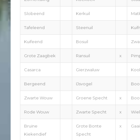
Slobeend
Kerkuil
Mat
Tafeleend
Steenuil
Kui
Kuifeend
Bosuil
Zwa
Grote Zaagbek
Ransuil
x
Pim
Casarca
Gierzwaluw
Koo
Bergeend
IJsvogel
Boo
Zwarte Wouw
Groene Specht
x
Boo
Rode Wouw
Zwarte Specht
x
Wie
Bruine
Grote Bonte
x
Gaai
Kiekendief
Specht