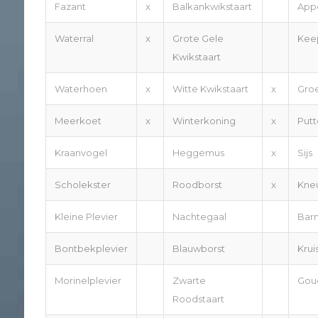
Fazant
x
Balkankwikstaart
Appe
Waterral
x
Grote Gele
Kee
Kwikstaart
Waterhoen
x
Witte Kwikstaart
x
Groe
Meerkoet
x
Winterkoning
x
Putt
Kraanvogel
Heggemus
x
Sijs
Scholekster
Roodborst
x
Kne
Kleine Plevier
Nachtegaal
Barm
Bontbekplevier
Blauwborst
Krui
Morinelplevier
Zwarte
Gou
Roodstaart