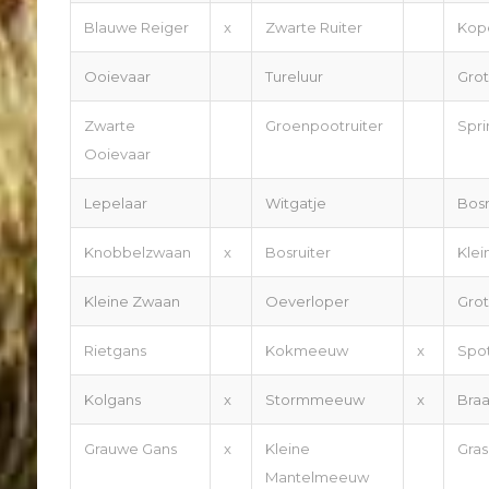
Blauwe Reiger
x
Zwarte Ruiter
Kop
Ooievaar
Tureluur
Grot
Zwarte
Groenpootruiter
Spr
Ooievaar
Lepelaar
Witgatje
Bosr
Knobbelzwaan
x
Bosruiter
Klei
Kleine Zwaan
Oeverloper
Grot
Rietgans
Kokmeeuw
x
Spo
Kolgans
x
Stormmeeuw
x
Braa
Grauwe Gans
x
Kleine
Gra
Mantelmeeuw