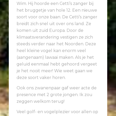
Wim. Hij hoorde een Cetti’s zanger bij
het bruggetje van hole 12. Een nieuwe
soort voor onze baan. De Cetti’s zanger
breidt zich snel uit over ons land. Ze
komen uit zuid Europa. Door de
klimaatsverandering vestigen ze zich
steeds verder naar het Noorden. Deze
heel kleine vogel kan enorm veel
(aangenaam) lawaai maken. Als je het
geluid eenmaal hebt gehoord vergeet
je het nooit meer! Wie weet gaan we
deze soort vaker horen.
Ook ons zwanenpaar gaf weer acte de
presence met 2 grote jongen. Ik zou
zeggen welkom terug!
Veel golf- en vogelplezier voor allen op