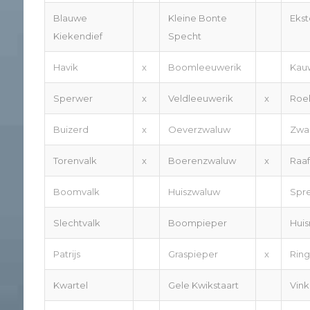
Blauwe
Kleine Bonte
Ekst
Kiekendief
Specht
Havik
x
Boomleeuwerik
Kau
Sperwer
x
Veldleeuwerik
x
Roe
Buizerd
x
Oeverzwaluw
Zwar
Torenvalk
x
Boerenzwaluw
x
Raaf
Boomvalk
Huiszwaluw
Spr
Slechtvalk
Boompieper
Hui
Patrijs
Graspieper
x
Rin
Kwartel
Gele Kwikstaart
Vink