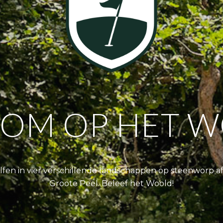
OM OP HET 
olfen in vier verschillende landschappen op steenworp a
Groote Peel. Beleef het Woold!