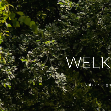
WELK
Natuurlijk g