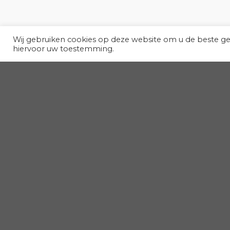
Wij gebruiken cookies op deze website om u de beste g
hiervoor uw toestemming.
La Dolce Vita: een Business Cup in Italiaanse