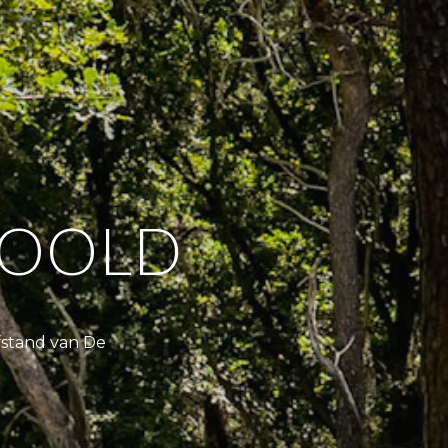
WOOLD
fstand van De