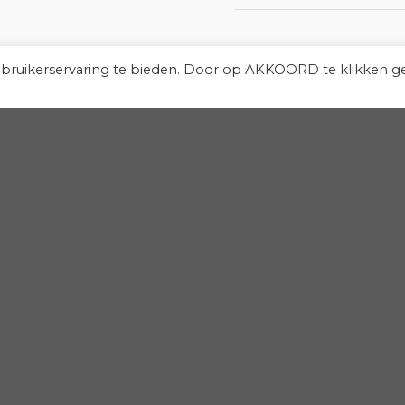
ebruikerservaring te bieden. Door op AKKOORD te klikken g
Win gratis tickets voor de Solheim Cup