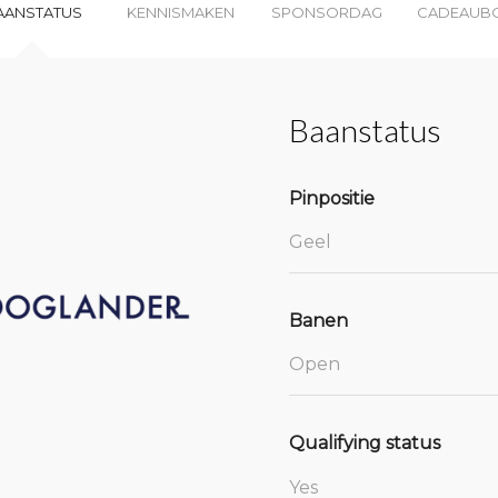
AANSTATUS
KENNISMAKEN
SPONSORDAG
CADEAUB
Baanstatus
Pinpositie
Geel
Banen
Open
Qualifying status
Yes