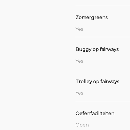
Zomergreens
Yes
Buggy op fairways
Yes
Trolley op fairways
Yes
Oefenfaciliteiten
Open