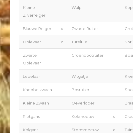
Kleine
Wulp
Kop
Zilverreiger
Blauwe Reiger
x
Zwarte Ruiter
Grot
Ooievaar
x
Tureluur
Spr
Zwarte
Groenpootruiter
Bos
Ooievaar
Lepelaar
Witgatje
Klei
Knobbelzwaan
Bosruiter
Spo
Kleine Zwaan
Oeverloper
Bra
Rietgans
Kokmeeuw
x
Gra
Kolgans
Stormmeeuw
x
Tuin