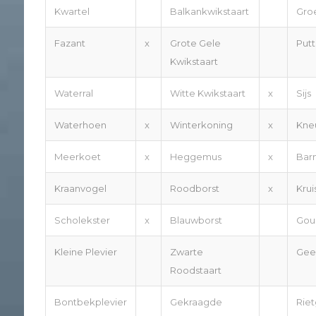
Kwartel
Balkankwikstaart
Gro
Fazant
x
Grote Gele
Putt
Kwikstaart
Waterral
Witte Kwikstaart
x
Sijs
Waterhoen
x
Winterkoning
x
Kne
Meerkoet
x
Heggemus
x
Barm
Kraanvogel
Roodborst
x
Kru
Scholekster
x
Blauwborst
Gou
Kleine Plevier
Zwarte
Gee
Roodstaart
Bontbekplevier
Gekraagde
Riet