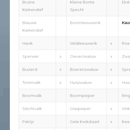
Bruine
Kleine Bonte
Ekst
Kiekendief
Specht
Blauwe
Boomleeuwerik
Kau
Kiekendief
Havik
Veldleeuwerik
x
Roe
Sperwer
x
Oeverzwaluw
x
Zwar
Buizerd
x
Boerenzwaluw
x
Spr
Torenvalk
x
Huiszwaluw
x
Hui
Boomvalk
Boompieper
Rin
Slechtvalk
Graspieper
x
Vink
Patrijs
Gele Kwikstaart
x
Kee