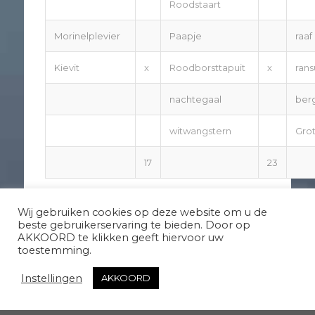
Roodstaart
Morinelplevier
Paapje
raaf
Kievit
x
Roodborsttapuit
x
rans
nachtegaal
ber
witwangstern
Grot
17
23
Totaal aantal vogelsoorten
64
Wij gebruiken cookies op deze website om u de
beste gebruikerservaring te bieden. Door op
AKKOORD te klikken geeft hiervoor uw
toestemming.
Instellingen
AKKOORD