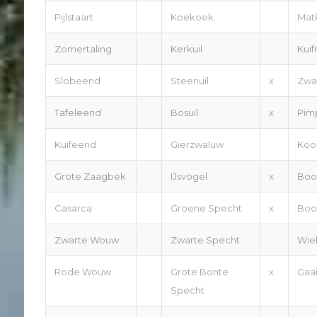
Pijlstaart
Koekoek
Mat
Zomertaling
Kerkuil
Kui
Slobeend
Steenuil
x
Zwa
Tafeleend
Bosuil
x
Pim
Kuifeend
Gierzwaluw
Koo
Grote Zaagbek
IJsvogel
x
Boo
Casarca
Groene Specht
x
Boo
Zwarte Wouw
Zwarte Specht
Wie
Rode Wouw
Grote Bonte
x
Gaa
Specht