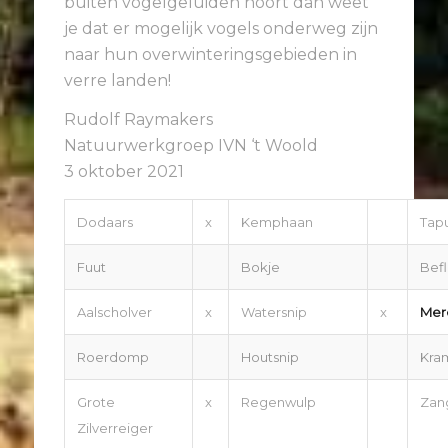
buiten vogelgeluiden hoort dan weet
je dat er mogelijk vogels onderweg zijn
naar hun overwinteringsgebieden in
verre landen!
Rudolf Raymakers
Natuurwerkgroep IVN ‘t Woold
3 oktober 2021
Dodaars
x
Kemphaan
Tapu
Fuut
Bokje
Befl
Aalscholver
x
Watersnip
x
Mer
Roerdomp
Houtsnip
Kra
Grote
x
Regenwulp
Zang
Zilverreiger