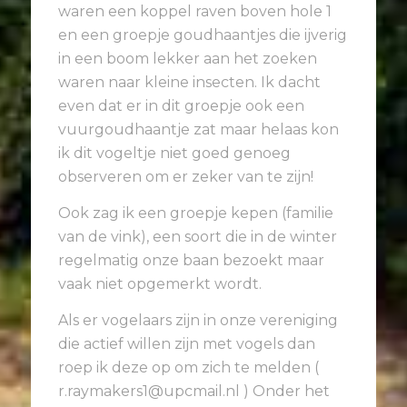
waren een koppel raven boven hole 1
en een groepje goudhaantjes die ijverig
in een boom lekker aan het zoeken
waren naar kleine insecten. Ik dacht
even dat er in dit groepje ook een
vuurgoudhaantje zat maar helaas kon
ik dit vogeltje niet goed genoeg
observeren om er zeker van te zijn!
Ook zag ik een groepje kepen (familie
van de vink), een soort die in de winter
regelmatig onze baan bezoekt maar
vaak niet opgemerkt wordt.
Als er vogelaars zijn in onze vereniging
die actief willen zijn met vogels dan
roep ik deze op om zich te melden (
r.raymakers1@upcmail.nl ) Onder het