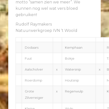
motto “samen zien we meer”. We
kunnen nog wel wat vers bloed
gebruiken!
Rudolf Raymakers
Natuurwerkgroep IVN ‘t Woold
Dodaars
Kemphaan
R
Fuut
Bokje
T
Aalscholver
x
Watersnip
x
B
Roerdomp
Houtsnip
M
Grote
x
Regenwulp
K
Zilverreiger
Kleine
Wulp
Z