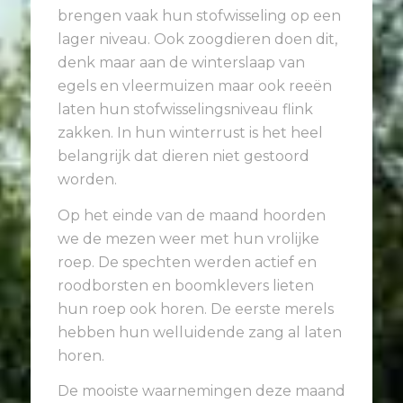
brengen vaak hun stofwisseling op een
lager niveau. Ook zoogdieren doen dit,
denk maar aan de winterslaap van
egels en vleermuizen maar ook reeën
laten hun stofwisselingsniveau flink
zakken. In hun winterrust is het heel
belangrijk dat dieren niet gestoord
worden.
Op het einde van de maand hoorden
we de mezen weer met hun vrolijke
roep. De spechten werden actief en
roodborsten en boomklevers lieten
hun roep ook horen. De eerste merels
hebben hun welluidende zang al laten
horen.
De mooiste waarnemingen deze maand