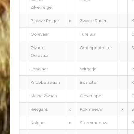
Zilverreiger
Blauwe Reiger
x
Zwarte Ruiter
K
Ooievaar
Tureluur
G
Zwarte
Groenpootruiter
S
Ooievaar
Lepelaar
Witgatje
B
Knobbelzwaan
Bosruiter
K
Kleine Zwaan
Oeverloper
G
Rietgans
x
Kokmeeuw
x
S
Kolgans
x
Stormmeeuw
B