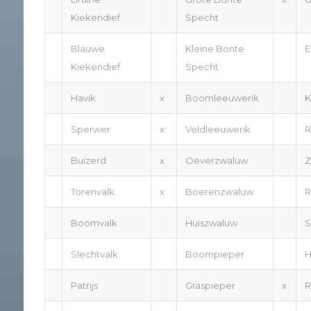
Kiekendief
Specht
Blauwe
Kleine Bonte
E
Kiekendief
Specht
Havik
x
Boomleeuwerik
K
Sperwer
x
Veldleeuwerik
R
Buizerd
x
Oeverzwaluw
Z
Torenvalk
x
Boerenzwaluw
R
Boomvalk
Huiszwaluw
S
Slechtvalk
Boompieper
H
Patrijs
Graspieper
x
R