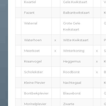
Kwartel
Gele Kwikstaart
V
Fazant
Balkankwikstaart
K
Waterral
Grote Gele
G
Kwikstaart
Waterhoen
x
Witte Kwikstaart
P
Meerkoet
x
Winterkoning
x
S
Kraanvogel
Heggemus
x
K
Scholekster
Roodborst
x
B
Kleine Plevier
Nachtegaal
K
Bontbekplevier
Blauwborst
G
Morinelplevier
Zwarte
G