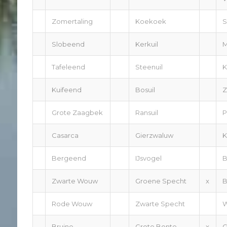
Zomertaling
Koekoek
S
Slobeend
Kerkuil
M
Tafeleend
Steenuil
K
Kuifeend
Bosuil
Z
Grote Zaagbek
Ransuil
P
Casarca
Gierzwaluw
K
Bergeend
IJsvogel
B
Zwarte Wouw
Groene Specht
x
B
Rode Wouw
Zwarte Specht
W
Bruine
Grote Bonte
x
G