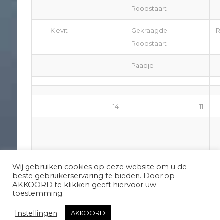
Roodstaart
Kievit
Gekraagde
R
Roodstaart
Paapje
14
11
Wij gebruiken cookies op deze website om u de
beste gebruikerservaring te bieden. Door op
AKKOORD te klikken geeft hiervoor uw
toestemming.
Instellingen
AKKOORD