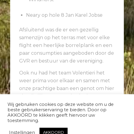
Neary op hole 8 Jan Karel Jobse
Afsluitend was de er een gezellig
samenzijn op het terras met voor elke
flight een heerlijke borrelplank en een
paar consumpties aangeboden door de
GVR en bestuur van de vereniging.
Ook nu had het team Volentieri het
weer prima voor elkaar en samen met
onze prachtige baan een genot om hier
als vrijwilliger een onderdeel van te
mogen zijn
Wij gebruiken cookies op deze website om u de
beste gebruikerservaring te bieden. Door op
AKKOORD te klikken geeft hiervoor uw
toestemming.
Instellingen
AKKOORD