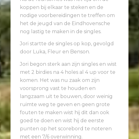
koppen bij elkaar te steken en de
nodige voorbereidingen te treffen om
het de jeugd van de Eindhovensche
nog lastig te maken in de singles.
Jori startte de singles op kop, gevolgd
door Luka, Fleur en Benson.
Jori begon sterk aan zijn singles en wist
met 2 birdies na 4 holes al 4 up voor te
komen. Het was nu zaak om zijn
voorsprong vast te houden en
langzaam uit te bouwen, door weinig
ruimte weg te geven en geen grote
fouten te maken wist hij dit dan ook
goed te doen en wist hij de eerste
punten op het scorebord te noteren
met een 7/6 overwinning.