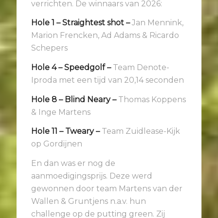
verrichten. De winnaars van 2026:
Hole 1 – Straightest shot –
Jan Mennink,
Marion Frencken, Ad Adams & Ricardo
Schepers
Hole 4 – Speedgolf –
Team Denote-
Iproda met een tijd van 20,14 seconden
Hole 8 – Blind Neary –
Thomas Koppens
& Inge Martens
Hole 11 – Tweary –
Team Zuidlease-Kijk
op Gordijnen
En dan was er nog de
aanmoedigingsprijs. Deze werd
gewonnen door team Martens van der
Wallen & Gruntjens n.a.v. hun
challenge op de putting green. Zij