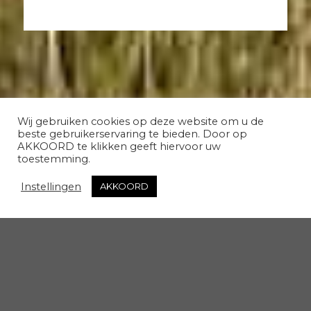
Wij gebruiken cookies op deze website om u de
beste gebruikerservaring te bieden. Door op
AKKOORD te klikken geeft hiervoor uw
toestemming.
Instellingen
AKKOORD
Fotoalbum
Klik hieronder voor het fotoalbum van de