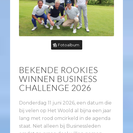
Fotoalbum
BEKENDE ROOKIES
WINNEN BUSINESS
CHALLENGE 2026
Donderdag 11 juni 2026, een datum die
bij velen op Het Woold al bijna een jaar
lang met rood omcirkeld in de agenda
staat. Niet alleen bij Businessleden