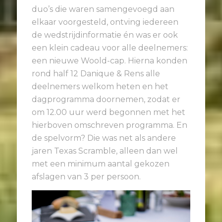
duo’s die waren samengevoegd aan
elkaar voorgesteld, ontving iedereen
de wedstrijdinformatie én was er ook
een klein cadeau voor alle deelnemers:
een nieuwe Woold-cap. Hierna konden
rond half 12 Danique & Rens alle
deelnemers welkom heten en het
dagprogramma doornemen, zodat er
om 12.00 uur werd begonnen met het
hierboven omschreven programma. En
de spelvorm? Die was net als andere
jaren Texas Scramble, alleen dan wel
met een minimum aantal gekozen
afslagen van 3 per persoon.