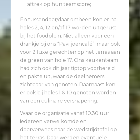
aftrek op hun teamscore;
En tussendoor/daar omheen kon er na
holes 2, 4, 12 en/of 17 worden uitgerust
bij het foodplein. Niet alleen voor een
drankje bij ons “Paviljoencafé”, maar ook
voor 2 luxe gerechten op het terras aan
de green van hole 17. Ons keukenteam
had zich ook dit jaar tiptop voorbereid
en pakte uit, waar de deelnemers
zichtbaar van genoten. Daarnaast kon
er ook bij holes 1 & 10 genoten worden
van een culinaire versnapering.
Waar de organisatie vanaf 10.30 uur
iedereen verwelkomde en
doorverwees naar de wedstrijdtafel op
het terras. Daar werden eventuele