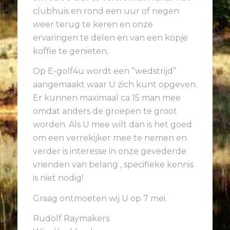
clubhuis en rond een uur of negen
weer terug te keren en onze
ervaringen te delen en van een kopje
koffie te genieten.
Op E-golf4u wordt een “wedstrijd”
aangemaakt waar U zich kunt opgeven.
Er kunnen maximaal ca 15 man mee
omdat anders de groepen te groot
worden. Als U mee wilt dan is het goed
om een verrekijker mee te nemen en
verder is interesse in onze gevederde
vrienden van belang , specifieke kennis
is niet nodig!
Graag ontmoeten wij U op 7 mei.
Rudolf Raymakers