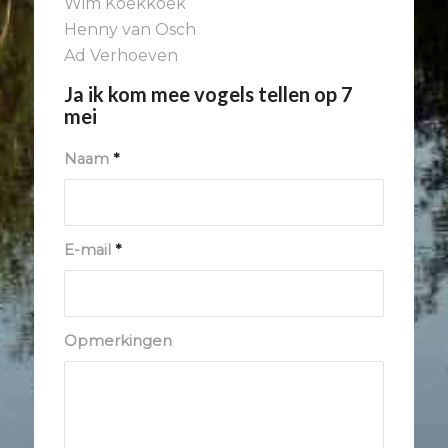
Wim Koekkoek
Henny van Osch
Ad Verhoeven
Ja ik kom mee vogels tellen op 7
mei
Naam
*
E-mail
*
Opmerkingen