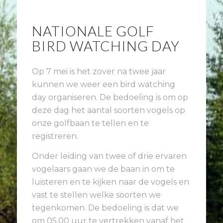
NATIONALE GOLF
BIRD WATCHING DAY
Op 7 mei is het zover na twee jaar
kunnen we weer een bird watching
day organiseren. De bedoeling is om op
deze dag het aantal soorten vogels op
onze golfbaan te tellen en te
registreren.
Onder leiding van twee of drie ervaren
vogelaars gaan we de baan in om te
luisteren en te kijken naar de vogels en
vast te stellen welke soorten we
tegenkomen. De bedoeling is dat we
om 05.00 uur te vertrekken vanaf het