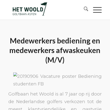
Medewerkers bediening en
medewerkers afwaskeuken
(M/V)
Golfbaan het Woold is al 7 jaar op rij door
de Nederlandse golfers verkozen tot de
meest klantvriendelijke en gastvrije