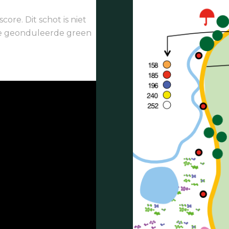
ore. Dit schot is niet
de geonduleerde green