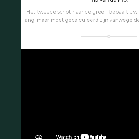
Het tweede schot naar de green bepaalt uw sc
lang, maar moet gecalculeerd zijn vanwege 