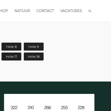
HOP
NATUUR
CONTACT
VACATURES
Hole 8
Hole 9
Hole 17
Hole 18