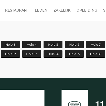
RESTAURANT
LEDEN
ZAKELIJK
OPLEIDING
S
Hole 3
Hole 4
Hole 5
Hole 6
Hole 7
Hole 12
Hole 13
Hole 14
Hole 15
Hole 16