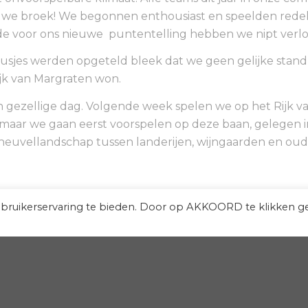
we broek! We begonnen enthousiast en speelden redeli
e voor ons nieuwe puntentelling hebben we nipt verlo
lusjes werden opgeteld bleek dat we geen gelijke stan
jk van Margraten won.
 gezellige dag. Volgende week spelen we op het Rijk v
maar we gaan eerst voorspelen op deze baan, gelegen i
euvellandschap tussen landerijen, wijngaarden en oud
ebruikerservaring te bieden. Door op AKKOORD te klikken g
Privacy op de site
Privac