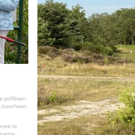
op golfbaan
s (voorheen
roek te
petitie