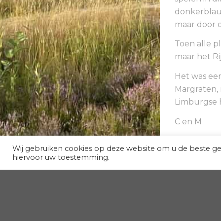
donkerblau
maar door d
Toen alle p
maar het Ri
Het was een
Margraten, 
Limburgse h
C en M
Wij gebruiken cookies op deze website om u de beste g
hiervoor uw toestemming.