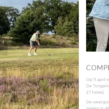
Heren Senioren 1/27
COMPE
Op 11 april
De Tongelre
27 holes).
De weergode
spelen in di