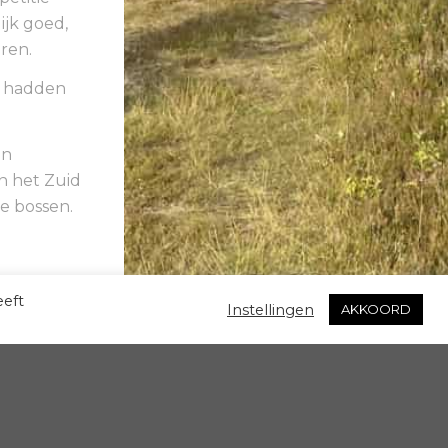
jk goed,
ren.
d hadden
an
n het Zuid
e bossen.
eeft
Instellingen
AKKOORD
y GV Het Woold
Voorwaarden
Veilig sportklimaat