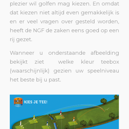
plezier wil golfen mag kiezen. En omdat
dat kiezen niet altijd even gemakkelijk is
en er veel vragen over gesteld worden,
heeft de NGF de zaken eens goed op een
rij gezet.
Wanneer u onderstaande afbeelding
bekijkt ziet welke kleur teebox
(waarschijnlijk) gezien uw speelniveau
het beste bij u past.