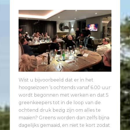
Wist u bijvoorbeeld dat er in het
hoogseizoen ’s ochtends vanaf 6.00 uur
wordt begonnen met werken en dat 5
greenkeepers tot in de loop van de
ochtend druk bezig zijn om alles te
maaien? Greens worden dan zelfs bijna
dagelijks gemaaid, en niet te kort zodat