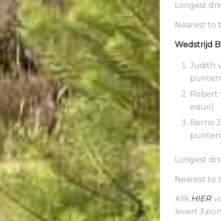
Longest dri
Nearest to 
Wedstrijd B 
Judith v
punten
Robert 
equo)
Berno J
punten
Longest dri
Nearest to 
Klik
HIER
vo
levert 3 pu