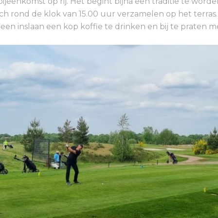
ijeenkomst op rij. Het begint bijna een traditie te worde
ch rond de klok van 15.00 uur verzamelen op het terras.
een inslaan een kop koffie te drinken en bij te praten me