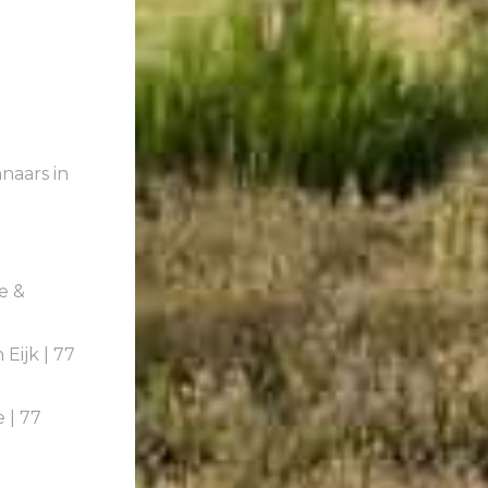
naars in
e &
Eijk | 77
 | 77