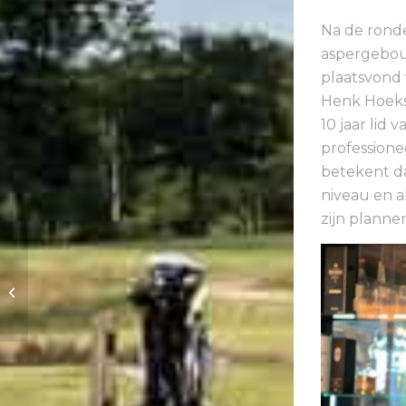
Na de ronde
aspergeboui
plaatsvond
Henk Hoeks 
10 jaar lid
professione
betekent da
niveau en a
zijn planne
Wint u op zaterdag 4
juni de
handicartbokaal van
Het Woold?