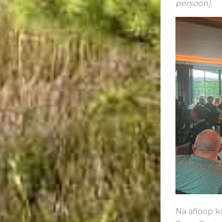
persoon).
Na afloop k