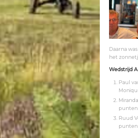
Daarna was h
het zonnet
Wedstrijd A 
Paul va
Monique
Miranda
punten 
Ruud Ve
punten