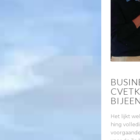
BUSIN
CVETK
BIJEE
Het lijkt w
hing volledi
voorgaande 