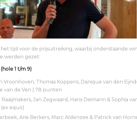
et tijd voor de prijsuitreiking, waarbij onderstaande win
je werden gezet:
(hole 1 t/m 9)
n Vroonhoven, Thomas Koppens, Danique van den Eijnd
 van de Ven | 78 punten
 Raaijmakers, Jan Zegwaard, Hans Deimann & Sophia van 
(ex equo)
rbeek, Arie Berkers, Marc Aldenzee & Patrick van Horne