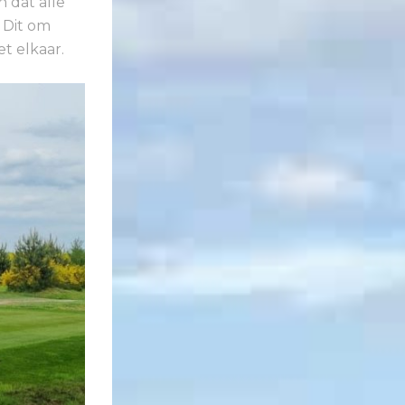
n dat alle
 Dit om
t elkaar.