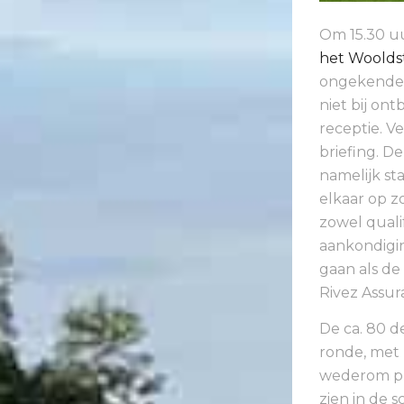
Om 15.30 uu
het Wooldst
ongekende 
niet bij ont
receptie. V
briefing. D
namelijk st
elkaar op 
zowel quali
aankondigi
gaan als de
Rivez Assur
De ca. 80 d
ronde, met 
wederom pra
zien in de 