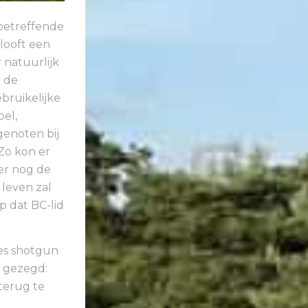
betreffende
looft een
natuurlijk
j de
bruikelijke
pel,
genoten bij
Zo kon er
er nog de
leven zal
p dat BC-lid
es shotgun
s gezegd:
terug te