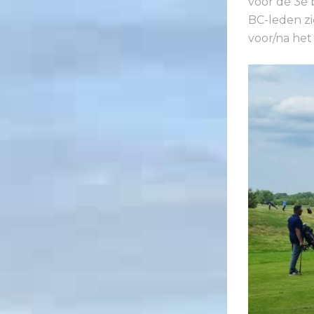
voor de 3e b
BC-leden zi
voor/na het 