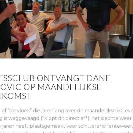
ESSCLUB ONTVANGT DANE
OVIC OP MAANDELIJKSE
NKOMST
el of “de vloek” die jarenlang over de maandelijkse BC 
g is weggevaagd (*klopt dit direct af*): het slechte weer
jaren heeft plaatsgemaakt voor schitterend lenteweer, 