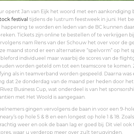
r opent Jan van Eijk het woord met een aankondiging 
ock festival
tijdens de lustrum feestweek in juni. Het be
happening te worden en leden van de BC kunnen daar 
breken. Tickets zijn online te bestellen of te verkrijgen bi
ervolgens nam Rens van der Schouw het over voor de ge
eze maand stond er een alternatieve “spelvorm” op het s
ableford individueel maar waarbij de scores van de flight
zouden worden geteld om tot een teamscore te komen. 
fying als in teamverband worden gespeeld. Daarna was 
ng dat 2e donderdag van de maand per heden door het 
 Rivez Business Cup, wat onderdeel is van het sponsorshi
antiën met Het Woold is aangegaan.
eelnemers gingen vervolgens de baan in voor een 9-hol
neary’s op hole 5 & 8 en een longest op hole 1 & 18. Zoal
chtig weer en ook de baan lag er goed bij. Dit viel ook 
scores, waar u verderop meer over zult terugvinden.