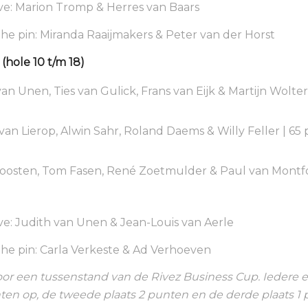
ve: Marion Tromp & Herres van Baars
the pin: Miranda Raaijmakers & Peter van der Horst
(hole 10 t/m 18)
an Unen, Ties van Gulick, Frans van Eijk & Martijn Wolters
van Lierop, Alwin Sahr, Roland Daems & Willy Feller | 65
oosten, Tom Fasen, René Zoetmulder & Paul van Montfo
ve: Judith van Unen & Jean-Louis van Aerle
the pin: Carla Verkeste & Ad Verhoeven
or een tussenstand van de Rivez Business Cup. Iedere e
nten op, de tweede plaats 2 punten en de derde plaats 1 