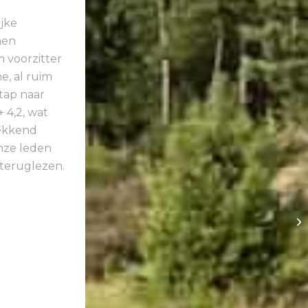
jke
nen
 voorzitter
, al ruim
tap naar
 4,2, wat
wekkend
nze leden
teruglezen.