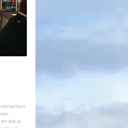
evenementen
 van
en dat al