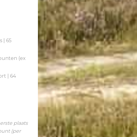
 | 65
 punten (ex
rt | 64
erste plaats
punt (per