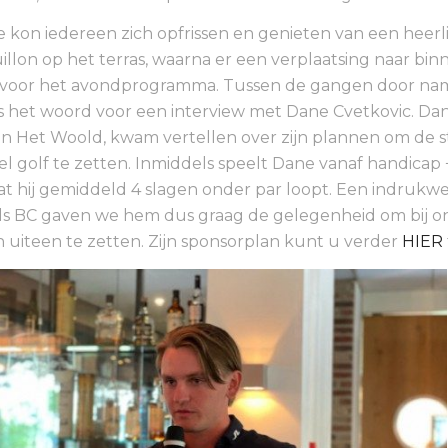
 kon iedereen zich opfrissen en genieten van een heerli
llon op het terras, waarna er een verplaatsing naar bin
 voor het avondprogramma. Tussen de gangen door nam
het woord voor een interview met Dane Cvetkovic. Dane
 van Het Woold, kwam vertellen over zijn plannen om de s
el golf te zetten. Inmiddels speelt Dane vanaf handicap +
t hij gemiddeld 4 slagen onder par loopt. Een indruk
ls BC gaven we hem dus graag de gelegenheid om bij o
n uiteen te zetten. Zijn sponsorplan kunt u verder
HIER