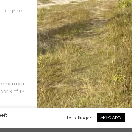
kelijk te
ppen i.v.m.
or 9 of 18
eeft
Instellingen
AKKOORD