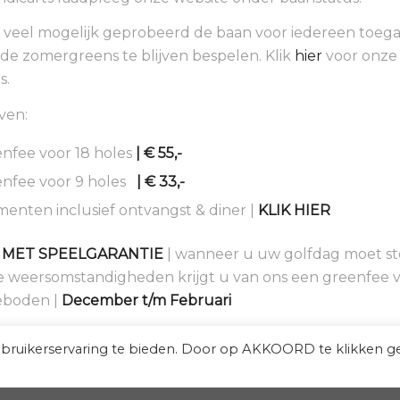
 veel mogelijk geprobeerd de baan voor iedereen toegan
e zomergreens te blijven bespelen. Klik
hier
voor onze
s.
ven:
nfee voor 18 holes
| € 55,-
enfee voor 9 holes
| € 33,-
enten inclusief ontvangst & diner |
KLIK HIER
 MET SPEELGARANTIE
| wanneer u uw golfdag moet sto
e weersomstandigheden krijgt u van ons een greenfee vo
eboden |
December t/m Februari
ebruikerservaring te bieden. Door op AKKOORD te klikken g