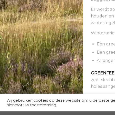
Er wordt zo
houden en d
winterregel
Wintertarie
Een gree
Een gre
Arrangem
GREENFEE
zeer slecht
holes aang
Wij gebruiken cookies op deze website om u de beste g
hiervoor uw toestemming.