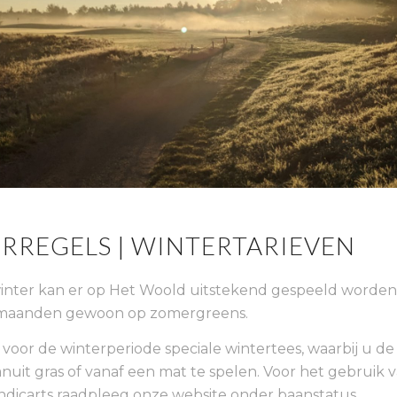
RREGELS | WINTERTARIEVEN
inter kan er op Het Woold uitstekend gespeeld worden
e maanden gewoon op zomergreens.
voor de winterperiode speciale wintertees, waarbij u d
nuit gras of vanaf een mat te spelen. Voor het gebruik 
dicarts raadpleeg onze website onder baanstatus.