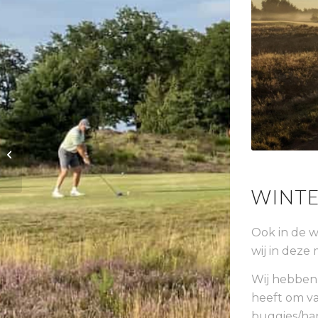
Ongeëvenaarde
Oefenfaciliteiten
WINTE
Ook in de w
wij in dez
Wij hebben 
heeft om va
buggies/han