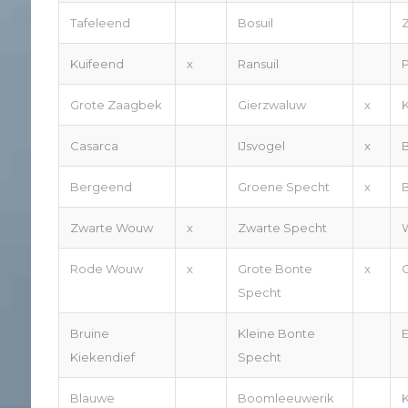
Tafeleend
Bosuil
Kuifeend
x
Ransuil
Grote Zaagbek
Gierzwaluw
x
Casarca
IJsvogel
x
Bergeend
Groene Specht
x
Zwarte Wouw
x
Zwarte Specht
Rode Wouw
x
Grote Bonte
x
Specht
Bruine
Kleine Bonte
E
Kiekendief
Specht
Blauwe
Boomleeuwerik