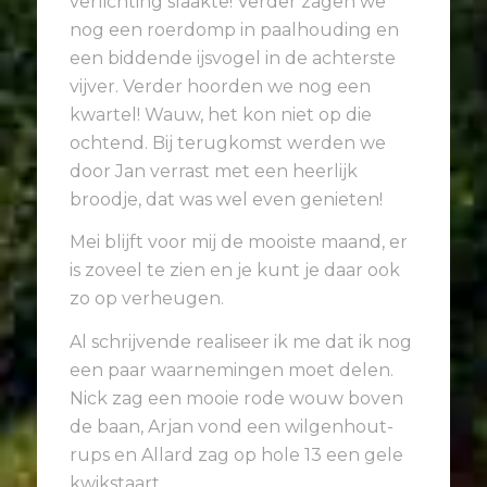
verlichting slaakte! Verder zagen we
nog een roerdomp in paalhouding en
een biddende ijsvogel in de achterste
vijver. Verder hoorden we nog een
kwartel! Wauw, het kon niet op die
ochtend. Bij terugkomst werden we
door Jan verrast met een heerlijk
broodje, dat was wel even genieten!
Mei blijft voor mij de mooiste maand, er
is zoveel te zien en je kunt je daar ook
zo op verheugen.
Al schrijvende realiseer ik me dat ik nog
een paar waarnemingen moet delen.
Nick zag een mooie rode wouw boven
de baan, Arjan vond een wilgenhout-
rups en Allard zag op hole 13 een gele
kwikstaart.