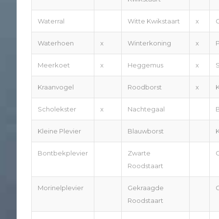
Waterral
Witte Kwikstaart
x
Waterhoen
x
Winterkoning
x
P
Meerkoet
x
Heggemus
x
S
Kraanvogel
Roodborst
x
Scholekster
x
Nachtegaal
B
Kleine Plevier
Blauwborst
Bontbekplevier
Zwarte
Roodstaart
Morinelplevier
Gekraagde
Roodstaart