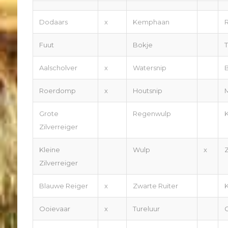
Dodaars
x
Kemphaan
Fuut
Bokje
T
Aalscholver
x
Watersnip
B
Roerdomp
x
Houtsnip
Grote
Regenwulp
Zilverreiger
Kleine
Wulp
x
Z
Zilverreiger
Blauwe Reiger
x
Zwarte Ruiter
Ooievaar
x
Tureluur
G