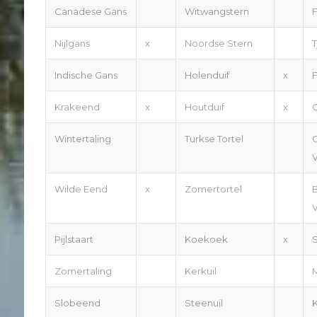
Canadese Gans
Witwangstern
F
Nijlgans
x
Noordse Stern
T
Indische Gans
Holenduif
x
F
Krakeend
x
Houtduif
x
Wintertaling
Turkse Tortel
Wilde Eend
x
Zomertortel
Pijlstaart
Koekoek
x
Zomertaling
Kerkuil
Slobeend
Steenuil