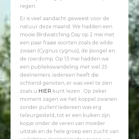
regen.
Er is veel aandacht geweest voor de
natuur deze maand. We hadden een
mooie Birdwatching Day op 2 mei met
een paar fraaie soorten zoals de wilde
zwaan (
Cygnus cygnus
), de ijsvogel en
de roerdomp. Op 13 mei hadden we
een publiekswandeling met wel 25
deelnemers. Iedereen heeft die
ochtend genoten, er was veel te zien
zoals u
HIER
kunt lezen . Op zeker
moment zagen we het koppel zwanen
zonder pullen! Iedereen was erg
teleurgesteld, tot er een kuiken zijn
kopje onder de veren van moeder
uitstak en de hele groep een zucht van