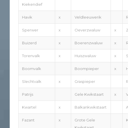
Kiekendief
Havik
x
Veldleeuwerik
Sperwer
x
Oeverzwaluw
x
Z
Buizerd
x
Boerenzwaluw
x
Torenvalk
x
Huiszwaluw
x
Boomvalk
Boompieper
x
Slechtvalk
x
Graspieper
Patrijs
Gele Kwikstaart
x
V
Kwartel
x
Balkankwikstaart
Fazant
x
Grote Gele
Kwikstaart