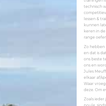
trainingen 
technisch w
competitie
lessen & tra
kunnen lat
keren in de
range oefen
Zo hebben e
en dat is da
ons beste te
ons en word
Jules Meuffe
elkaar af/s
Waar vroege
deze. Om ev
Zoals ieder
poule, sinds