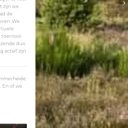
 zijn we
had de
hoven. We
rtuele
 toernooi
iezende duo
 actief zijn
ummerheide.
 En of we