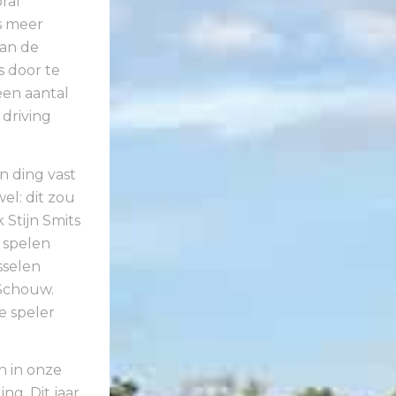
ral
s meer
an de
s door te
en aantal
driving
n ding vast
el: dit zou
 Stijn Smits
 spelen
sselen
 Schouw.
e speler
n in onze
ng. Dit jaar