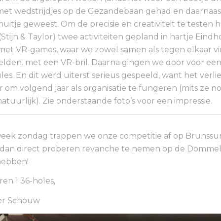
met wedstrijdjes op de Gezandebaan gehad en daarnaast
uitje geweest. Om de precisie en creativiteit te testen 
(Stijn & Taylor) twee activiteiten gepland in hartje Eind
et VR-games, waar we zowel samen als tegen elkaar vi
elden. met een VR-bril. Daarna gingen we door voor een
les. En dit werd uiterst serieus gespeeld, want het verl
 om volgend jaar als organisatie te fungeren (mits ze nog
natuurlijk). Zie onderstaande foto’s voor een impressie.
eek zondag trappen we onze competitie af op Brunss
an direct proberen revanche te nemen op de Dommel.
 hebben!
n 1 36-holes,
er Schouw