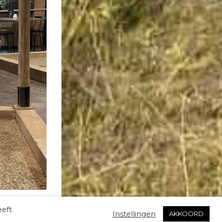
eeft
Instellingen
AKKOORD