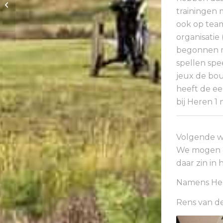
prolongeert PAR-3
trainingen 
Matchplay titel
ook op team
organisatie 
begonnen m
spellen spe
jeux de bou
heeft de eer
bij Heren 1 
Volgende w
We mogen d
daar zin in
Namens Here
Rens van d