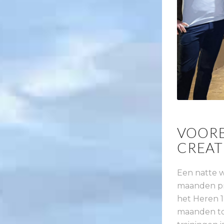
VOORB
CREAT
Een natte w
maanden pri
het Heren 1
maanden to