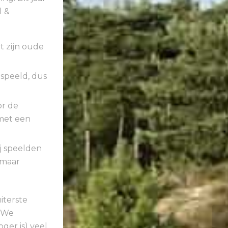
l &
t zijn oude
speeld, dus
or de
 met een
j speelden
 maar
iterste
. We
er is) veel