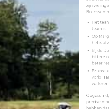
zijn we ing
Brunssumm
Het team
team is.
Op Margr
het is a
Bij de D
bittere n
beter re
Brunssum
vorig ja
verloren
Opgesomd, w
precisie mo
Theo Lankhorst
hebben daar