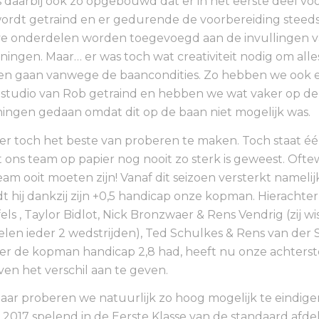
is daarbij ook zo opgebouwd dat er in het eerste deel voo
ordt getraind en er gedurende de voorbereiding steed
ve onderdelen worden toegevoegd aan de invullingen v
iningen. Maar… er was toch wat creativiteit nodig om alle
en gaan vanwege de baancondities. Zo hebben we ook e
 studio van Rob getraind en hebben we wat vaker op de 
ingen gedaan omdat dit op de baan niet mogelijk was.
r toch het beste van proberen te maken. Toch staat éé
t ons team op papier nog nooit zo sterk is geweest. Oftew
am ooit moeten zijn! Vanaf dit seizoen versterkt namelijk
t hij dankzij zijn +0,5 handicap onze kopman. Hierachter
ls , Taylor Bidlot, Nick Bronzwaer & Rens Vendrig (zij wi
pelen ieder 2 wedstrijden), Ted Schulkes & Rens van der
r de kopman handicap 2,8 had, heeft nu onze achterst
en het verschil aan te geven.
 jaar proberen we natuurlijk zo hoog mogelijk te eindige
 2017 spelend in de Eerste Klasse van de standaard afdeli