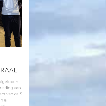
TRAAL
 afgelopen
reiding van
ct van ca. 5
en &