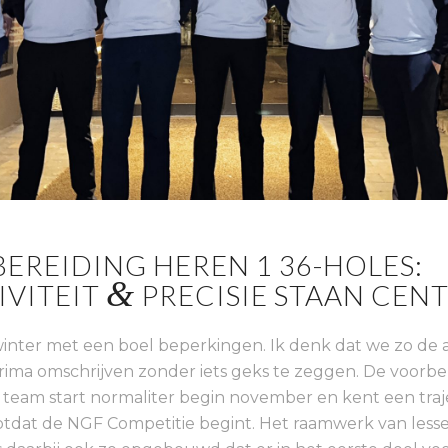
EREIDING HEREN 1 36-HOLES:
&
IVITEIT
PRECISIE STAAN CEN
inter met een boel beperkingen. Ik denk dat we zo de
ma omschrijven zonder iets geks te zeggen. De voorbe
 team start normaliter begin november en kent een traje
tdat de NGF Competitie begint. Het raamwerk van less