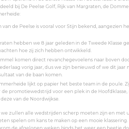
edeeld bij De Peelse Golf, Rijk van Margraten, de Domme
erheide:
 van de Peelse is vooral voor Stijn bekend, aangezien he
aten hebben we 8 jaar geleden in de Tweede Klasse ge
fwachten hoe zij zich hebben ontwikkeld.
ommel komen direct revanchegevoelens naar boven do
ederlaag vorig jaar, dus we zijn benieuwd of we dit jaar
sultaat van de baan komen.
merheide lijkt op papier het beste team in de poule. Zi
ar de promotiewedstrijd voor een plek in de Hoofdklasse,
 deze van de Noordwijkse.
e zullen alle wedstrijden scherp moeten zijn en met u
eten spelen om kans te maken op een mooie klassering
om de afgelopen weken (sinds het weer een beetje drog