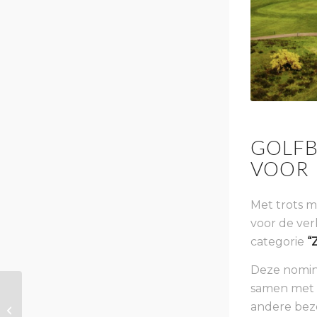
GOLFB
VOOR
Met trots m
voor de ver
categorie
“
Deze nomina
samen met o
Wintercursus 2025 –
andere bez
2026