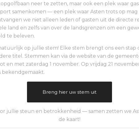
topgolfbaan neer te zetten, maar ook een plek waar gast
port samenkomen — een plek waar Asten trots op mag z
ntvangen we niet alleen leden of gasten uit de directe r
ele land en zelfs van over de landsgrenzen om een gew
d te beleven.
tuurlijk op jullie stem! Elke stem brengt ons een stap d
dere titel. Stemmen kan via de website van de gemeent
 tot en met zaterdag 1 november. Op vrijdag 21 novemb
s bekendgemaakt.
Breng hier uw stem uit
or jullie steun en betrokkenheid — samen zetten we As
de kaart!