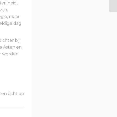
vrijheid,
ijn.
egio, maar
eldige dag
ichter bij
e Asten en
er worden
ten écht op