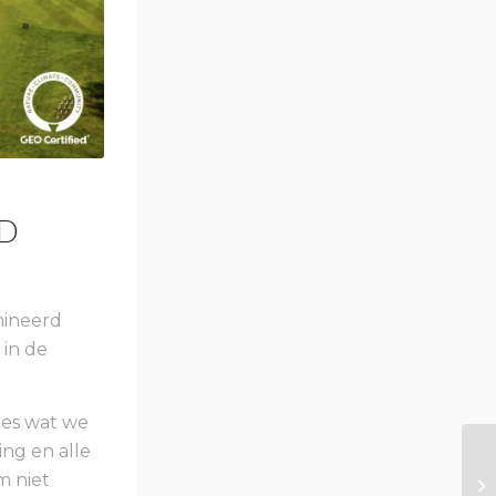
D
mineerd
 in de
les wat we
ng en alle
m niet