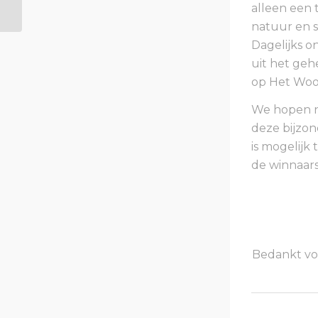
alleen een 
natuur en s
Dagelijks o
uit het geh
op Het Wool
We hopen na
deze bijzon
is mogelijk
de winnaar
Bedankt vo