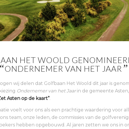
AAN HET WOOLD GENOMINEER
“
”
ONDERNEMER VAN HET JAAR
ogen wij delen dat Golfbaan Het Woold dit jaar is geno
kiezing
Ondernemer van het Jaar
in de gemeente Asten,
Zet Asten op de kaart”
.
tie voelt voor ons als een prachtige waardering voor al
ns team, onze leden, de commissies van de golfverenigi
oekers hebben opgebouwd. Al jaren zetten we ons in o