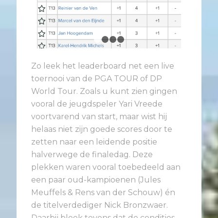
1
2
3
4
Zo leek het leaderboard net een live
toernooi van de PGA TOUR of DP
World Tour. Zoals u kunt zien gingen
vooral de jeugdspeler Yari Vreede
voortvarend van start, maar wist hij
helaas niet zijn goede scores door te
zetten naar een leidende positie
halverwege de finaledag. Deze
plekken waren vooral toebedeeld aan
een paar oud-kampioenen (Jules
Meuffels & Rens van der Schouw) én
de titelverdediger Nick Bronzwaer.
Daarbij bleek tevens dat de condities,