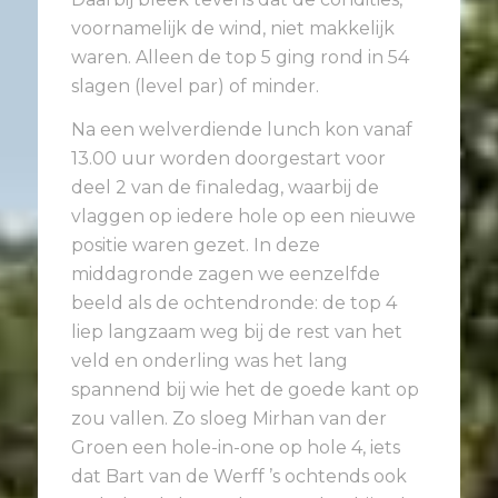
voornamelijk de wind, niet makkelijk
waren. Alleen de top 5 ging rond in 54
slagen (level par) of minder.
Na een welverdiende lunch kon vanaf
13.00 uur worden doorgestart voor
deel 2 van de finaledag, waarbij de
vlaggen op iedere hole op een nieuwe
positie waren gezet. In deze
middagronde zagen we eenzelfde
beeld als de ochtendronde: de top 4
liep langzaam weg bij de rest van het
veld en onderling was het lang
spannend bij wie het de goede kant op
zou vallen. Zo sloeg Mirhan van der
Groen een hole-in-one op hole 4, iets
dat Bart van de Werff ’s ochtends ook