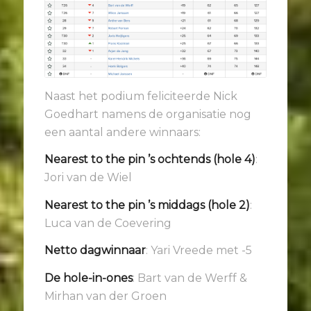
Naast het podium feliciteerde Nick
Goedhart namens de organisatie nog
een aantal andere winnaars:
Nearest to the pin ’s ochtends (hole 4)
:
Jori van de Wiel
Nearest to the pin ’s middags (hole 2)
:
Luca van de Coevering
Netto dagwinnaar
: Yari Vreede met -5
De hole-in-ones
: Bart van de Werff &
Mirhan van der Groen