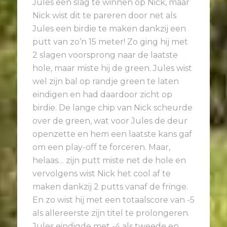
Jules een slag te winnen op Nick, maar
Nick wist dit te pareren door net als
Jules een birdie te maken dankzij een
putt van zo’n 15 meter! Zo ging hij met
2 slagen voorsprong naar de laatste
hole, maar miste hij de green. Jules wist
wel zijn bal op randje green te laten
eindigen en had daardoor zicht op
birdie. De lange chip van Nick scheurde
over de green, wat voor Jules de deur
openzette en hem een laatste kans gaf
om een play-off te forceren. Maar,
helaas… zijn putt miste net de hole en
vervolgens wist Nick het cool af te
maken dankzij 2 putts vanaf de fringe.
En zo wist hij met een totaalscore van -5
als allereerste zijn titel te prolongeren.
Jules eindigde met -4 als tweede en