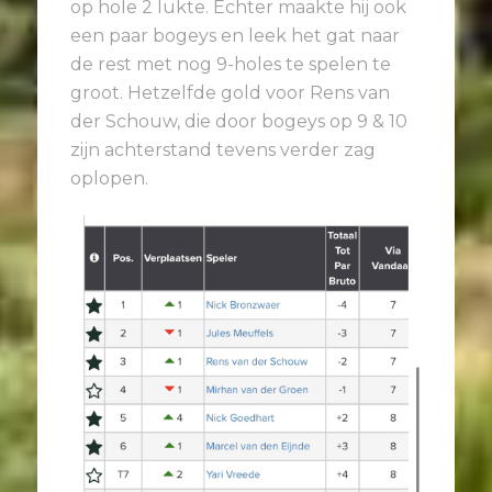
op hole 2 lukte. Echter maakte hij ook
een paar bogeys en leek het gat naar
de rest met nog 9-holes te spelen te
groot. Hetzelfde gold voor Rens van
der Schouw, die door bogeys op 9 & 10
zijn achterstand tevens verder zag
oplopen.