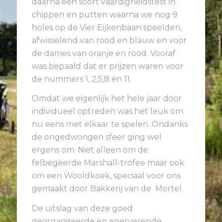
daarna een soort vaardigheidstest in
chippen en putten waarna we nog 9
holes op de Vier Eijkenbaan speelden,
afwisselend van rood en blauw en voor
de dames van oranje en rood. Vooraf
was bepaald dat er prijzen waren voor
de nummers 1, 2,5,8 en 11.
Omdat we eigenlijk het hele jaar door
individueel optreden was het leuk om
nu eens met elkaar te spelen. Ondanks
de ongedwongen sfeer ging wel
ergens om. Niet alleen om de
felbegeerde Marshall-trofee maar ook
om een Wooldkoek, speciaal voor ons
gemaakt door Bakkerij van de Mortel.
De uitslag van deze goed
georganiseerde en enerverende