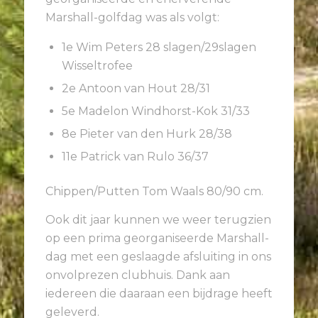
Marshall-golfdag was als volgt:
1e
Wim Peters
28 slagen/29slagen
Wisseltrofee
2e
Antoon van Hout
28/31
5e
Madelon Windhorst-Kok
31/33
8e
Pieter van den Hurk
28/38
11e
Patrick van Rulo
36/37
Chippen/Putten Tom Waals
80/90 cm.
Ook dit jaar kunnen we weer terugzien
op een prima georganiseerde Marshall-
dag met een geslaagde afsluiting in ons
onvolprezen clubhuis. Dank aan
iedereen die daaraan een bijdrage heeft
geleverd.