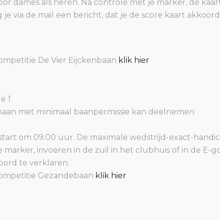
voor dames als heren. Na controle met je marker, de kaart 
jg je via de mail een bericht, dat je de score kaart akkoor
ompetitie De Vier Eijckenbaan
klik hier
e 1
baan met minimaal baanpermissie kan deelnemen
 start om 09.00 uur. De maximale wedstrijd-exact-handicap
je marker, invoeren in de zuil in het clubhuis of in de E-g
koord te verklaren.
competitie Gezandebaan
klik hier