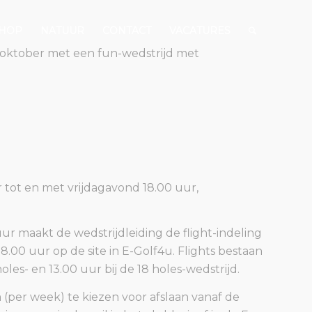
HOP
NATUUR
CONTACT
VACATURES
 oktober met een fun-wedstrijd met
r tot en met vrijdagavond 18.00 uur,
 maakt de wedstrijdleiding de flight-indeling
8.00 uur op de site in E-Golf4u. Flights bestaan
holes- en 13.00 uur bij de 18 holes-wedstrijd.
m (per week) te kiezen voor afslaan vanaf de