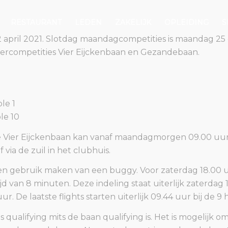
RESTAURANT
LEDEN
ZAKELIJK
OPLEIDING
S
 april 2021. Slotdag maandagcompetities is maandag 25
omercompetities Vier Eijckenbaan en Gezandebaan.
le 1
le 10
or De Vier Eijckenbaan kan vanaf maandagmorgen 09.00 uu
via de zuil in het clubhuis.
n gebruik maken van een buggy. Voor zaterdag 18.00 uur
d van 8 minuten. Deze indeling staat uiterlijk zaterdag 1
r. De laatste flights starten uiterlijk 09.44 uur bij de 9 
s qualifying mits de baan qualifying is. Het is mogelijk o