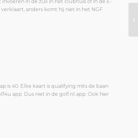
invoeren in de zuil in het clubhuis of in de E-
d verklaart, anders komt hij niet in het NGF
 is 40. Elke kaart is qualifying mits de baan
olf4u app. Dus niet in de golf.nl app. Ook hier