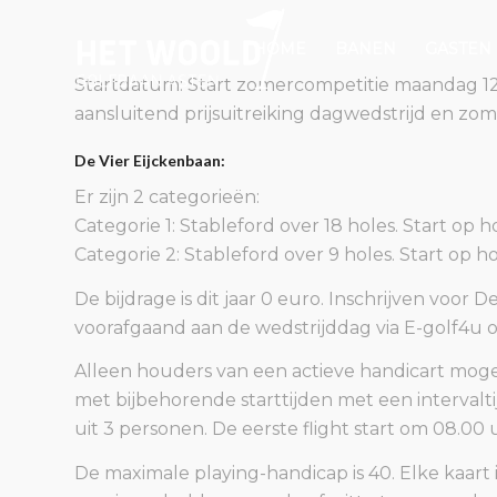
HOME
BANEN
GASTEN
Startdatum: Start zomercompetitie maandag 12
aansluitend prijsuitreiking dagwedstrijd en z
De Vier Eijckenbaan:
Er zijn 2 categorieën:
Categorie 1: Stableford over 18 holes. Start op ho
Categorie 2: Stableford over 9 holes. Start op ho
De bijdrage is dit jaar 0 euro. Inschrijven vo
voorafgaand aan de wedstrijddag via E-golf4u of 
Alleen houders van een actieve handicart moge
met bijbehorende starttijden met een intervaltij
uit 3 personen. De eerste flight start om 08.00 uu
De maximale playing-handicap is 40. Elke kaart i