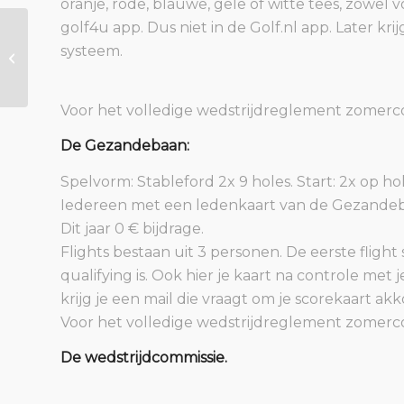
oranje, rode, blauwe, gele of witte tees, zowel 
golf4u app. Dus niet in de Golf.nl app. Later kri
Clubkampioenschap Matchplay
systeem.
2021
Voor het volledige wedstrijdreglement zomerc
De Gezandebaan:
Spelvorm: Stableford 2x 9 holes. Start: 2x op hol
Iedereen met een ledenkaart van de Gezande
Dit jaar 0 € bijdrage.
Flights bestaan uit 3 personen. De eerste flight
qualifying is. Ook hier je kaart na controle met 
krijg je een mail die vraagt om je scorekaart ak
Voor het volledige wedstrijdreglement zomer
De wedstrijdcommissie.