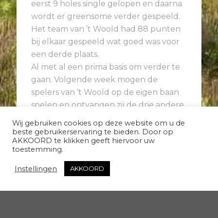
eerst 9 holes single gelopen en daarna
wordt er greensome verder gespeeld.
Het team van ’t Woold had 88 punten
bij elkaar gespeeld wat goed was voor
een derde plaats.
Al met al een prima basis om verder te
gaan. Volgende week mogen de
spelers van ’t Woold op de eigen baan
spelen en ontvangen zij de drie andere
teams.
Wij gebruiken cookies op deze website om u de
Judith van Unen
beste gebruikerservaring te bieden. Door op
AKKOORD te klikken geeft hiervoor uw
toestemming.
Instellingen
AKKOORD