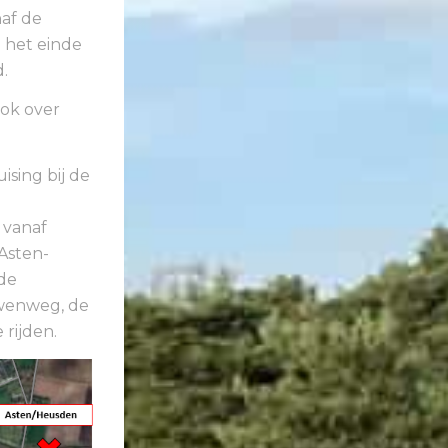
naf de
m het einde
.
ok over
sing bij de
 vanaf
Asten-
de
uwenweg, de
rijden.