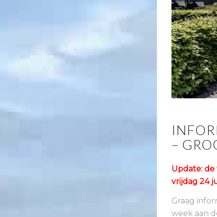
INFOR
– GR
Update: de
vrijdag 24 
Graag info
week aan d