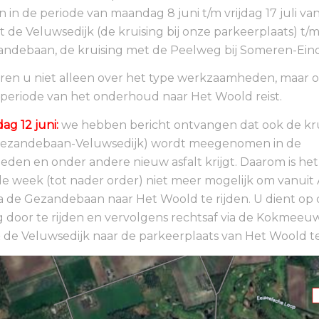
n in de periode van maandag 8 juni t/m vrijdag 17 juli va
t de Veluwsedijk (de kruising bij onze parkeerplaats) t/
andebaan, de kruising met de Peelweg bij Someren-Eind
ren u niet alleen over het type werkzaamheden, maar o
 periode van het onderhoud naar Het Woold reist.
ag 12 juni:
we hebben bericht ontvangen dat ook de krui
Gezandebaan-Veluwsedijk) wordt meegenomen in de
en en onder andere nieuw asfalt krijgt. Daarom is het
week (tot nader order) niet meer mogelijk om vanuit 
 de Gezandebaan naar Het Woold te rijden. U dient op 
 door te rijden en vervolgens rechtsaf via de Kokmee
 de Veluwsedijk naar de parkeerplaats van Het Woold te 