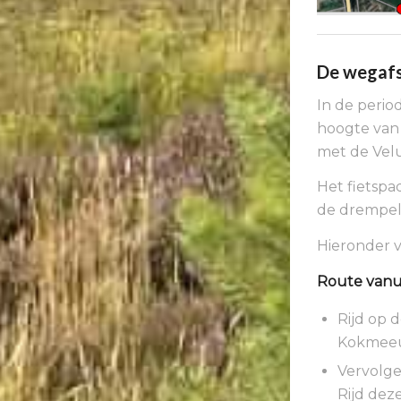
De wegafs
In de perio
hoogte van 
met de Veluw
Het fietspa
de drempel 
Hieronder v
Route vanu
Rijd op 
Kokmee
Vervolge
Rijd deze