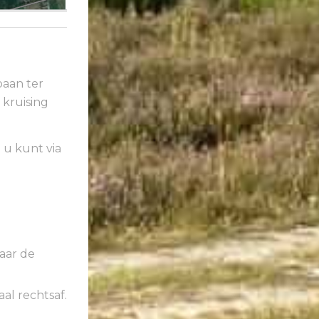
baan ter
kruising
 u kunt via
aar de
al rechtsaf.