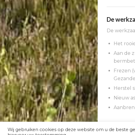
De werkza
De werkzaa
Het rooi
Aan de z
bermbet
Frezen (
Gezande
Herstel 
Nieuw as
Aanbren
Wij gebruiken cookies op deze website om u de beste g
hiervoor uw toestemming.