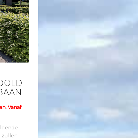
WOOLD
BAAN
n. Vanaf
olgende
 zullen