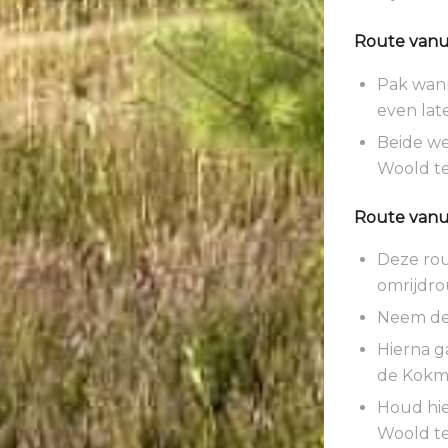
Route vanui
Pak wann
even lat
Beide we
Woold te
Route vanui
Deze rou
omrijdro
Neem de K
Hierna g
de Kok
Houd hie
Woold te