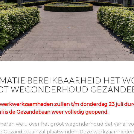
MATIE BEREIKBAARHEID HET 
OOT WEGONDERHOUD GEZANDE
 werkwerkzaamheden zullen t/m donderdag 23 juli dure
juli is de Gezandebaan weer volledig geopend.
rmeren we u over het groot wegonderhoud dat vanaf v
e Gezandebaan zal plaatsvinden. Deze werkzaamheden