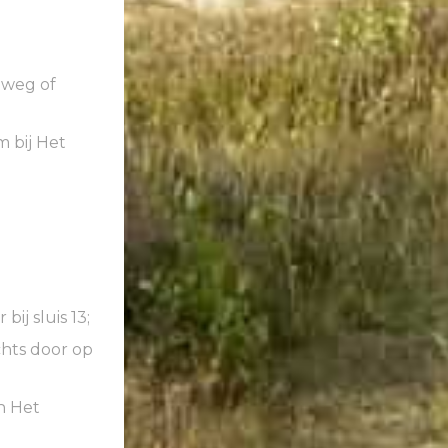
nweg of
m bij Het
ij sluis 13;
chts door op
n Het