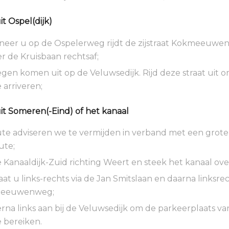
t Ospel(dijk)
eer u op de Ospelerweg rijdt de zijstraat Kokmeeuwe
er de Kruisbaan rechtsaf;
gen komen uit op de Veluwsedijk. Rijd deze straat uit o
 arriveren;
t Someren(-Eind) of het kanaal
te adviseren we te vermijden in verband met een grote
ute;
anaaldijk-Zuid richting Weert en steek het kanaal over b
aat u links-rechts via de Jan Smitslaan en daarna linksre
meeuwenweg;
rna links aan bij de Veluwsedijk om de parkeerplaats va
 bereiken.