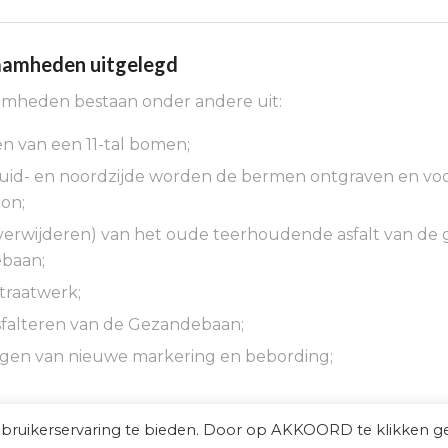
amheden uitgelegd
mheden bestaan onder andere uit:
en van een 11-tal bomen;
uid- en noordzijde worden de bermen ontgraven en voo
on;
verwijderen) van het oude teerhoudende asfalt van de 
baan;
straatwerk;
falteren van de Gezandebaan;
gen van nieuwe markering en bebording;
ebruikerservaring te bieden. Door op AKKOORD te klikken g