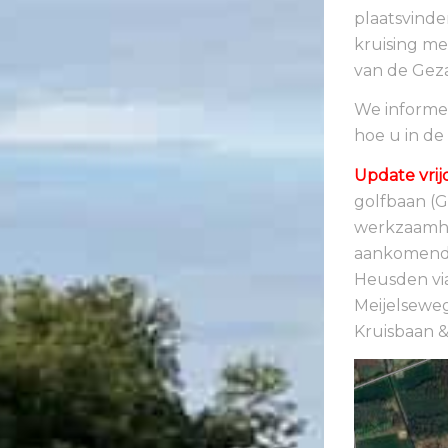
plaatsvinde
kruising me
van de Gez
We informe
hoe u in de
Update vrijd
golfbaan (
werkzaamhed
aankomende 
Heusden via
Meijelseweg
Kruisbaan &