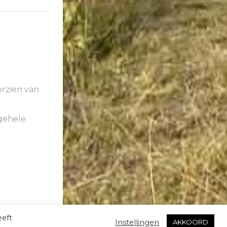
rzien van
gehele
eeft
Instellingen
AKKOORD