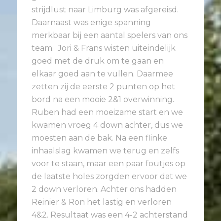
strijdlust naar Limburg was afgereisd.
Daarnaast was enige spanning
merkbaar bij een aantal spelers van ons
team. Jori & Frans wisten uiteindelijk
goed met de druk om te gaan en
elkaar goed aan te vullen. Daarmee
zetten zij de eerste 2 punten op het
bord na een mooie 2&1 overwinning.
Ruben had een moeizame start en we
kwamen vroeg 4 down achter, dus we
moesten aan de bak. Na een flinke
inhaalslag kwamen we terug en zelfs
voor te staan, maar een paar foutjes op
de laatste holes zorgden ervoor dat we
2 down verloren. Achter ons hadden
Reinier & Ron het lastig en verloren
4&2. Resultaat was een 4-2 achterstand