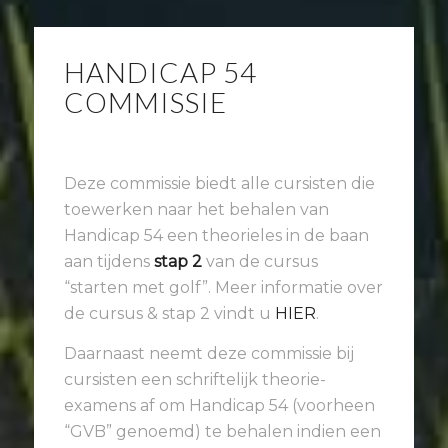
HANDICAP 54
COMMISSIE
Deze commissie biedt alle cursisten die
toewerken naar het behalen van
Handicap 54 een theorieles in de baan
aan tijdens
stap 2
van de cursus
“starten met golf”. Meer informatie over
de cursus & stap 2 vindt u
HIER
.
Daarnaast
neemt
d
eze commissie bij
cursisten een schriftelijk theorie-
examens af om Handicap 54 (voorheen
“GVB” genoemd) te behalen indien een