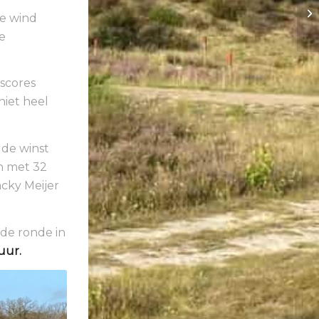
ke wind
e
scores
niet heel
 de winst
en met 32
cky Meijer
de ronde in
 uur.