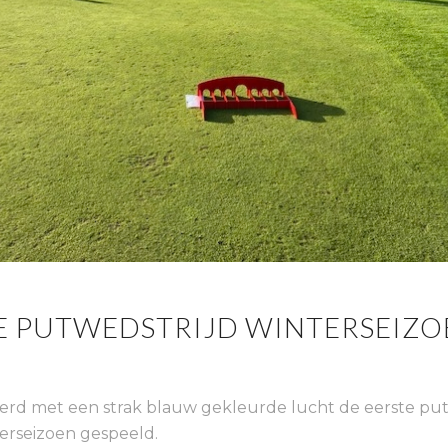
E PUTWEDSTRIJD WINTERSEIZOE
rd met een strak blauw gekleurde lucht de eerste put
terseizoen gespeeld.