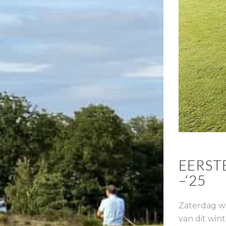
EERST
–‘25
Zaterdag we
van dit win
Alles over