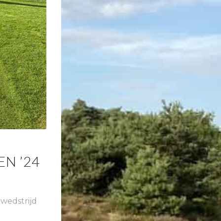
N ’24
wedstrijd