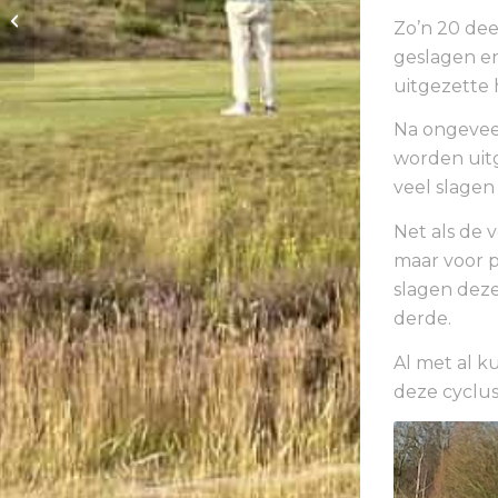
golfwedstrijden vanaf
Zo’n 20 dee
uw PC
geslagen en
uitgezette 
Na ongevee
worden uitg
veel slagen
Net als de 
maar voor p
slagen dez
derde.
Al met al k
deze cyclu