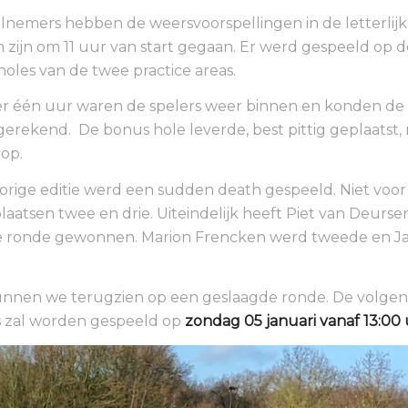
lnemers hebben de weersvoorspellingen in de letterlij
 zijn om 11 uur van start gegaan. Er werd gespeeld op d
holes van de twee practice areas.
r één uur waren de spelers weer binnen en konden de 
erekend. De bonus hole leverde, best pittig geplaatst, 
 op.
vorige editie werd een sudden death gespeeld. Niet voor
laatsen twee en drie. Uiteindelijk heeft Piet van Deurs
e ronde gewonnen. Marion Frencken werd tweede en Ja
unnen we terugzien op een geslaagde ronde. De volgen
s zal worden gespeeld op
zondag 05 januari vanaf 13:00