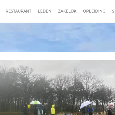
RESTAURANT
LEDEN
ZAKELIJK
OPLEIDING
S