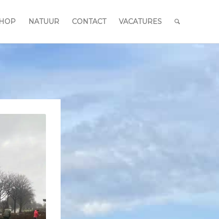
HOP
NATUUR
CONTACT
VACATURES