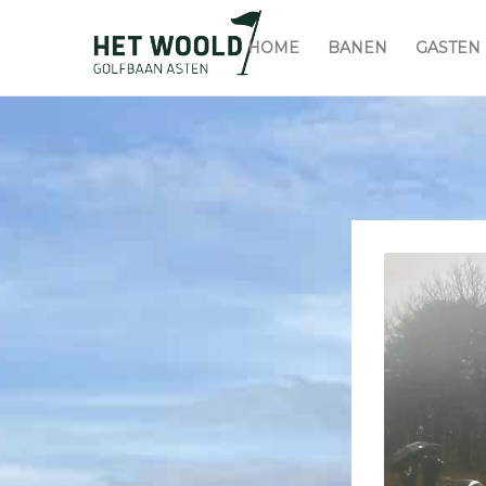
HOME
BANEN
GASTEN