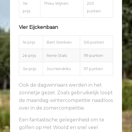
3e
Thieu Wijnen
203
prijs
punten
Vier Eijckenbaan
1e prijs
Bert Sterken
126 punten
2e prijs
Rene Stals
119 punten
3e prijs
Jos Hendriks
117 punten
Ook de dagwinnaars werden in het
zonnetje gezet. Zoals gebruikelijk loopt
de maandag wintercompetitie naadloos
over in de zomercompetitie.
Een fantastische gelegenheid om te
golfen op Het Woold en snel veel