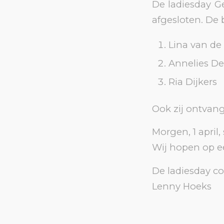
De ladiesday G
afgesloten. De b
Lina van d
Annelies D
Ria Dijkers
Ook zij ontvan
Morgen, 1 april
Wij hopen op e
De ladiesday c
Lenny Hoeks