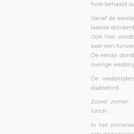
hole behaald ov
Vanaf de eerste
laatste donder
Ook hier wordt
keer een funwed
De eerste dond
overige wedstrij
De wedstrijde
stableford.
Zowel zomer- 
lunch.
In het zomerse