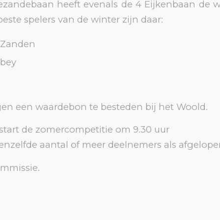
ezandebaan heeft evenals de 4 Eijkenbaan de w
este spelers van de winter zijn daar:
e Zanden
ebey
gen een waardebon te besteden bij het Woold.
, start de zomercompetitie om 9.30 uur
enzelfde aantal of meer deelnemers als afgelop
ommissie.