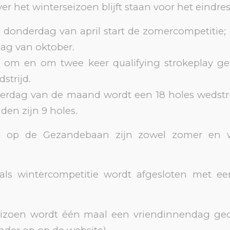
er het winterseizoen blijft staan voor het eindres
 donderdag van april start de zomercompetitie;
dag van oktober.
 om en om twee keer qualifying strokeplay g
strijd.
erdag van de maand wordt een 18 holes wedstri
den zijn 9 holes.
n op de Gezandebaan zijn zowel zomer en w
als wintercompetitie wordt afgesloten met ee
izoen wordt één maal een vriendinnendag geo