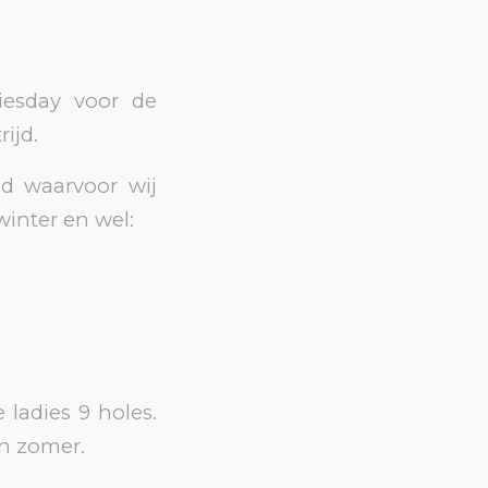
iesday voor de
ijd.
d waarvoor wij
inter en wel:
 ladies 9 holes.
en zomer.