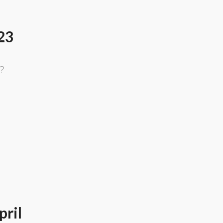
23
?
pril