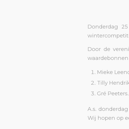
Donderdag 25 
wintercompetiti
Door de veren
waardebonnen g
Mieke Leend
Tilly Hendri
Gré Peeters.
A.s. donderdag 
Wij hopen op e