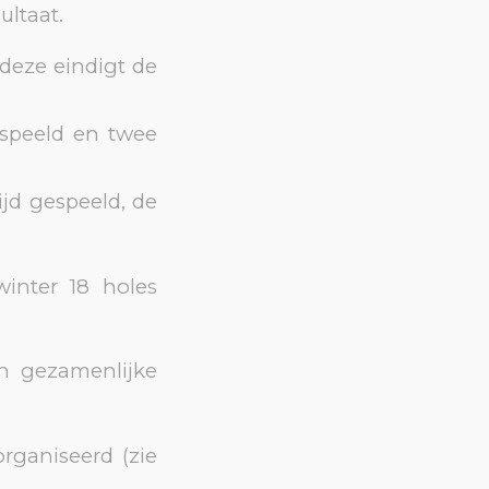
ultaat.
 deze eindigt de
espeeld en twee
jd gespeeld, de
inter 18 holes
n gezamenlijke
rganiseerd (zie