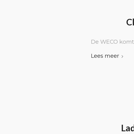
C
De WECO komt d
Lees meer
Lad