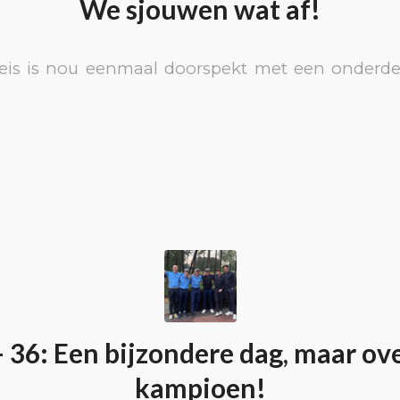
We sjouwen wat af!
eis is nou eenmaal doorspekt met een onderde
– 36: Een bijzondere dag, maar ov
kampioen!