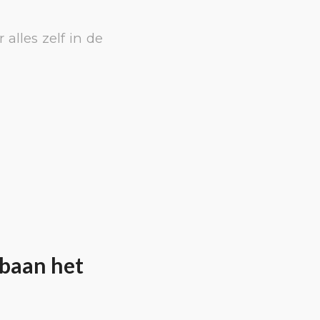
alles zelf in de
fbaan het