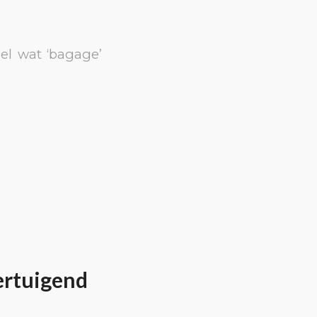
el wat ‘bagage’
ertuigend