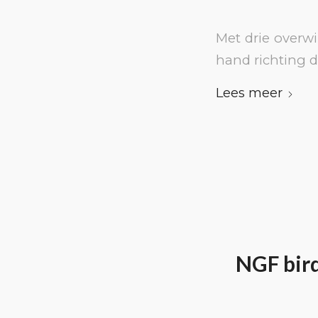
Met drie overwi
hand richting de
Lees meer
NGF bird