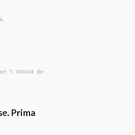
k.
an ’t Woold de
se. Prima