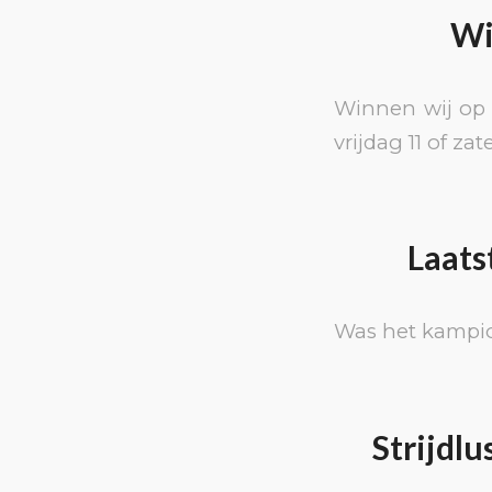
Wi
Winnen wij op 
vrijdag 11 of z
Laats
Was het kampio
Strijdl