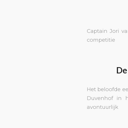
Captain Jori v
competitie
De 
Het beloofde e
Duvenhof in he
avontuurlijk