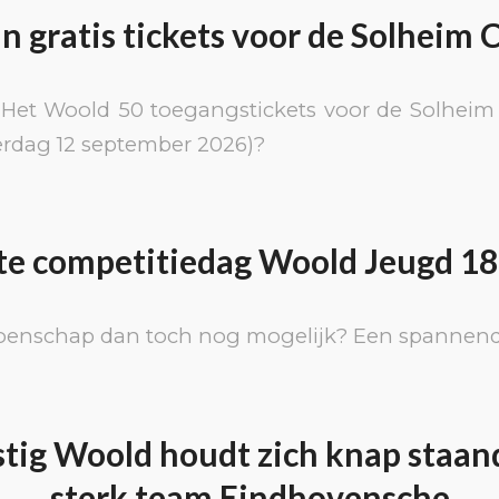
n gratis tickets voor de Solheim 
Het Woold 50 toegangstickets voor de Solheim
aterdag 12 september 2026)?
te competitiedag Woold Jeugd 18
enschap dan toch nog mogelijk? Een spannend 
ustig Woold houdt zich knap staan
sterk team Eindhovensche