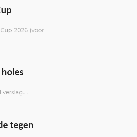
Cup
 Cup 2026 (voor
 holes
verslag….
de tegen