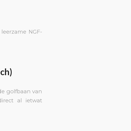
e leerzame NGF-
ich)
de golfbaan van
irect al ietwat