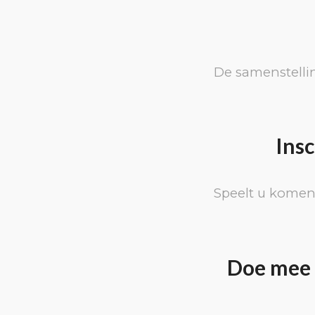
De samenstellin
Ins
Speelt u komen
Doe mee 