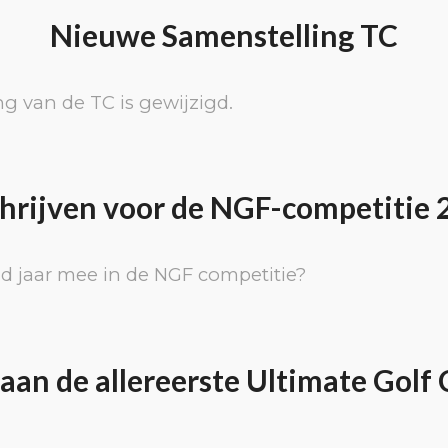
Nieuwe Samenstelling TC
g van de TC is gewijzigd.
chrijven voor de NGF-competitie 
d jaar mee in de NGF competitie?
aan de allereerste Ultimate Golf 