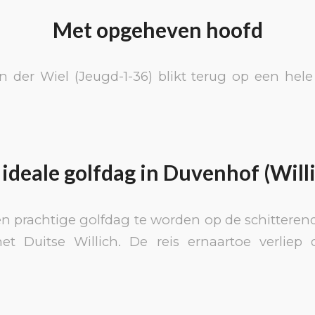
Met opgeheven hoofd
an der Wiel (Jeugd-1-36) blikt terug op een hel
ideale golfdag in Duvenhof (Will
en prachtige golfdag te worden op de schitteren
t Duitse Willich. De reis ernaartoe verliep d