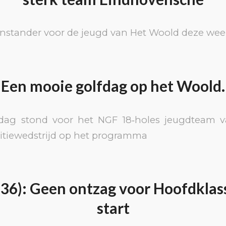
nstander voor de jeugd van Het Woold deze wee
Een mooie golfdag op het Woold.
dag stond voor het NGF 18‑holes jeugdteam v
tiewedstrijd op het programma
(36): Geen ontzag voor Hoofdklas
start