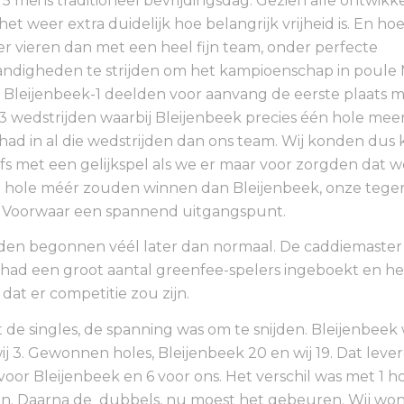
 mei is traditioneel bevrijdingsdag. Gezien alle ontwikk
het weer extra duidelijk hoe belangrijk vrijheid is. En ho
ter vieren dan met een heel fijn team, onder perfecte
ndigheden te strijden om het kampioenschap in poule 
Bleijenbeek-1 deelden voor aanvang de eerste plaats m
3 wedstrijden waarbij Bleijenbeek precies één hole mee
d in al die wedstrijden dan ons team. Wij konden dus
fs met een gelijkspel als we er maar voor zorgden dat 
én hole méér zouden winnen dan Bleijenbeek, onze tege
. Voorwaar een spannend uitgangspunt.
den begonnen véél later dan normaal. De caddiemaster
had een groot aantal greenfee-spelers ingeboekt en h
dat er competitie zou zijn.
 de singles, de spanning was om te snijden. Bleijenbeek
wij 3. Gewonnen holes, Bleijenbeek 20 en wij 19. Dat leve
oor Bleijenbeek en 6 voor ons. Het verschil was met 1 h
. Daarna de dubbels, nu moest het gebeuren. Wij wo