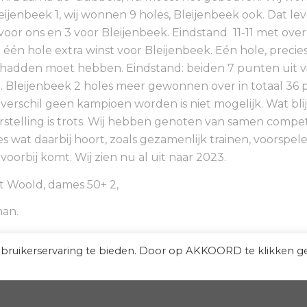
eijenbeek 1, wij wonnen 9 holes, Bleijenbeek ook. Dat le
oor ons en 3 voor Bleijenbeek. Eindstand 11-11 met over 
 één hole extra winst voor Bleijenbeek. Eén hole, precie
j hadden moet hebben. Eindstand: beiden 7 punten uit v
. Bleijenbeek 2 holes meer gewonnen over in totaal 36 p
 verschil geen kampioen worden is niet mogelijk. Wat bli
rstelling is trots. Wij hebben genoten van samen compet
les wat daarbij hoort, zoals gezamenlijk trainen, voorspe
voorbij komt. Wij zien nu al uit naar 2023.
 Woold, dames 50+ 2,
man.
ebruikerservaring te bieden. Door op AKKOORD te klikken g