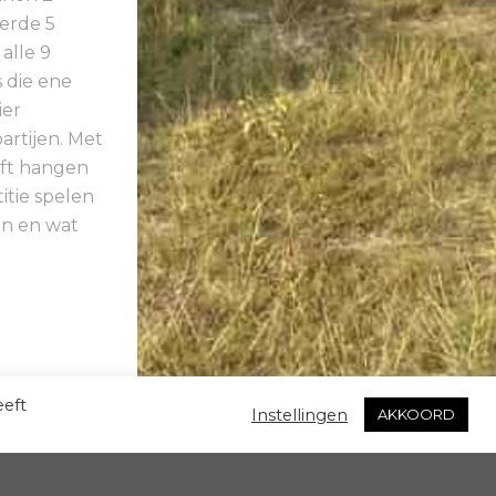
verde 5
alle 9
s die ene
ier
artijen. Met
jft hangen
itie spelen
len en wat
eeft
Instellingen
AKKOORD