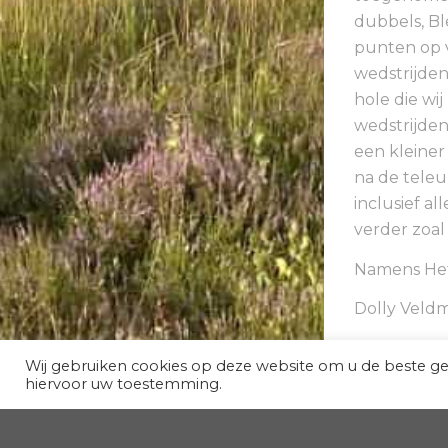
dubbels, Bl
punten op v
wedstrijden
hole die wi
wedstrijden
een kleiner
na de teleu
inclusief al
verder zoal 
Namens Het
Dolly Veld
Wij gebruiken cookies op deze website om u de beste g
hiervoor uw toestemming.