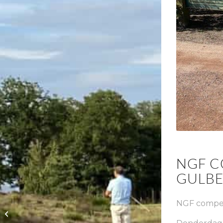
NGF C
GULBE
NGF competi
Tuesday Practice Day