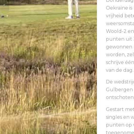
Donderdag 5
Oekraïne is 
vrijheid be
weersomsta
Woold-2 en 
punten uit 
gewonnen ha
worden, zel
schrijve é
van de dag
De wedstrij
Gulbergen 
ontschoten 
Gestart met
singles en 
punten op v
toegenomen