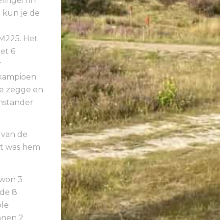
elingen in
e kun je de
M225. Het
et 6
r
 kampioen
we zegge en
nstander
 van de
et was hem
 won 3
rde 8
ole
nnen 2