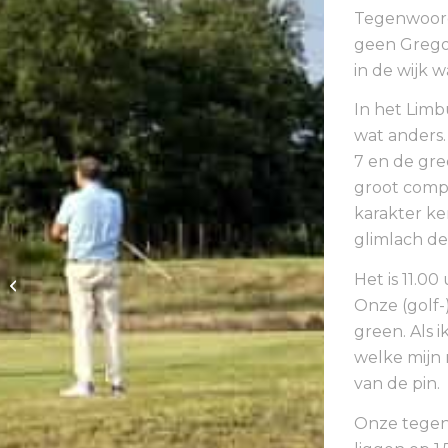
Tegenwoordi
geen Gregor
in de wijk 
In het Limb
wat anders.
7 en de gre
groot compl
karakter ke
glimlach de
Dames 50+/18 2
Het is 11.00
donderdag
Onze (golf-
green. Als i
welke mijn 
van de pin.
Onze tegen