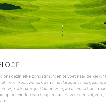
ELOOF
g ons gezin elke zondagmorgen te voet naar de kerk. M
 het herenkoor, welke de mis met Gregoriaanse gezang
 En wij, de kindertjes Coolen, zongen uit volle borst mee
 op het vinden van hoop en kracht voor een vol, verrij
ven.