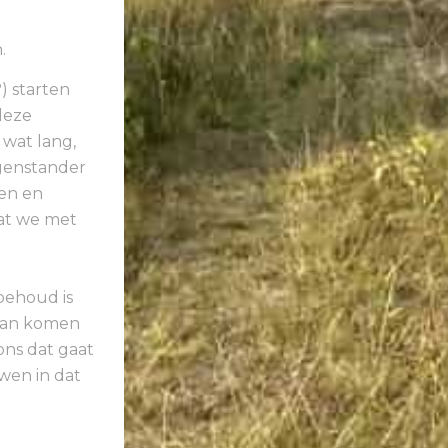
n.
) starten
deze
 wat lang,
egenstander
ten en
dat we met
behoud is
 kan komen
ons dat gaat
wen in dat