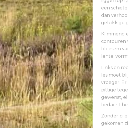
liggen op 1
een schietg
dan verhoor
gelukkige 
Klimmend en
contouren 
bloesem van
lente, vorm
Links en re
les moet bl
vroeger. Er
pittige teg
gewenst, el
bedacht he
Zonder bijge
gekomen zij