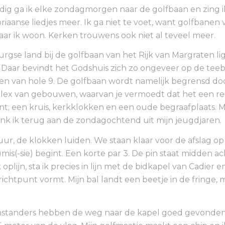
g ga ik elke zondagmorgen naar de golfbaan en zing i
iaanse liedjes meer. Ik ga niet te voet, want golfbanen v
waar ik woon. Kerken trouwens ook niet al teveel meer.
urgse land bij de golfbaan van het Rijk van Margraten li
 Daar bevindt het Godshuis zich zo ongeveer op de tee
en van hole 9. De golfbaan wordt namelijk begrensd do
ex van gebouwen, waarvan je vermoedt dat het een rel
nt; een kruis, kerkklokken en een oude begraafplaats. 
nk ik terug aan de zondagochtend uit mijn jeugdjaren
 uur, de klokken luiden. We staan klaar voor de afslag op 
)mis(-sie) begint. Een korte par 3. De pin staat midden a
k oplijn, sta ik precies in lijn met de bidkapel van Cadier 
richtpunt vormt. Mijn bal landt een beetje in de fringe, 
standers hebben de weg naar de kapel goed gevonden,