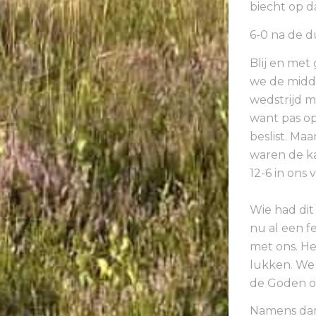
biecht op d
6-0 na de d
Blij en met
we de midd
wedstrijd m
want pas op
beslist. Ma
waren de ka
12-6 in ons
Wie had dit
nu al een f
met ons. He
lukken. We 
de Goden on
Namens dam