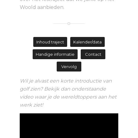
Woold aanbieden.
Inhoud traject
Kalender/data
Handige informatie
Contact
Vervolg
Wil je alvast een korte introductie van
golf zien? Bekijk dan onderstaande
video waar je de wereldtoppers aan het
werk ziet!