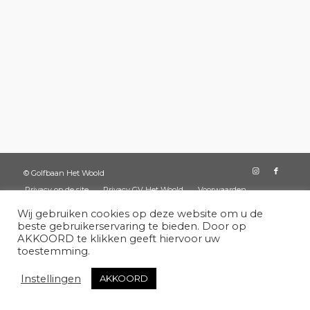
© Golfbaan Het Woold
Privacy op de site
Privacy GV Het Woold
Voorwaarden
Veilig sportklimaat
Wij gebruiken cookies op deze website om u de
beste gebruikerservaring te bieden. Door op
AKKOORD te klikken geeft hiervoor uw
toestemming.
Instellingen
AKKOORD