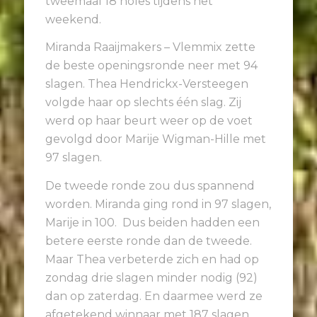
tweemaal 18 holes tijdens het
weekend.
Miranda Raaijmakers – Vlemmix zette
de beste openingsronde neer met 94
slagen. Thea Hendrickx-Versteegen
volgde haar op slechts één slag. Zij
werd op haar beurt weer op de voet
gevolgd door Marije Wigman-Hille met
97 slagen.
De tweede ronde zou dus spannend
worden. Miranda ging rond in 97 slagen,
Marije in 100. Dus beiden hadden een
betere eerste ronde dan de tweede.
Maar Thea verbeterde zich en had op
zondag drie slagen minder nodig (92)
dan op zaterdag. En daarmee werd ze
afgetekend winnaar met 187 slagen,