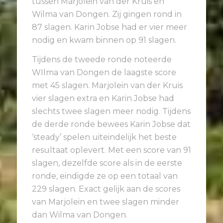
tussen Marjolein van der Kruis en
Wilma van Dongen. Zij gingen rond in
87 slagen. Karin Jobse had er vier meer
nodig en kwam binnen op 91 slagen.
Tijdens de tweede ronde noteerde
WIlma van Dongen de laagste score
met 45 slagen. Marjolein van der Kruis
vier slagen extra en Karin Jobse had
slechts twee slagen meer nodig. Tijdens
de derde ronde bewees Karin Jobse dat
‘steady’ spelen uiteindelijk het beste
resultaat oplevert. Met een score van 91
slagen, dezelfde score als in de eerste
ronde, eindigde ze op een totaal van
229 slagen. Exact gelijk aan de scores
van Marjolein en twee slagen minder
dan Wilma van Dongen.