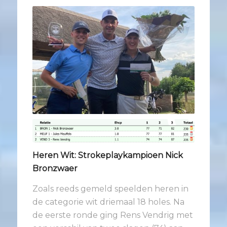
Heren Wit: Strokeplaykampioen Nick
Bronzwaer
Zoals reeds gemeld speelden heren in
de categorie wit driemaal 18 holes. Na
de eerste ronde ging Rens Vendrig met