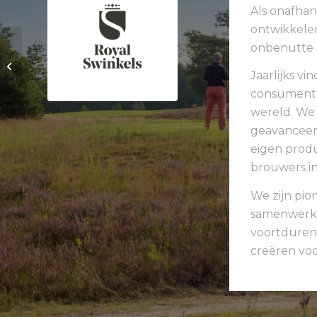
Als onafhan
ontwikkele
onbenutte 
Brouwers Reklame
Jaarlijks v
consument d
wereld. We 
geavanceer
eigen produ
brouwers in
We zijn pio
samenwerki
voortduren
creëren voo