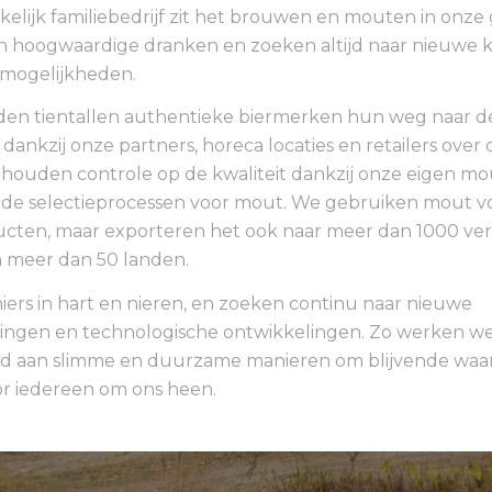
kelijk familiebedrijf zit het brouwen en mouten in onz
n hoogwaardige dranken en zoeken altijd naar nieuwe 
mogelijkheden.
inden tientallen authentieke biermerken hun weg naar d
ankzij onze partners, horeca locaties en retailers over 
houden controle op de kwaliteit dankzij onze eigen mo
de selectieprocessen voor mout. We gebruiken mout v
cten, maar exporteren het ook naar meer dan 1000 ver
 meer dan 50 landen.
niers in hart en nieren, en zoeken continu naar nieuwe
ngen en technologische ontwikkelingen. Zo werken w
d aan slimme en duurzame manieren om blijvende waa
r iedereen om ons heen.