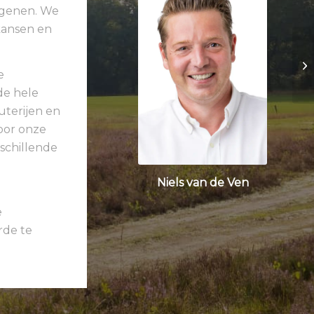
e genen. We
kansen en
e
de hele
uterijen en
oor onze
schillende
Niels van de Ven
e
rde te