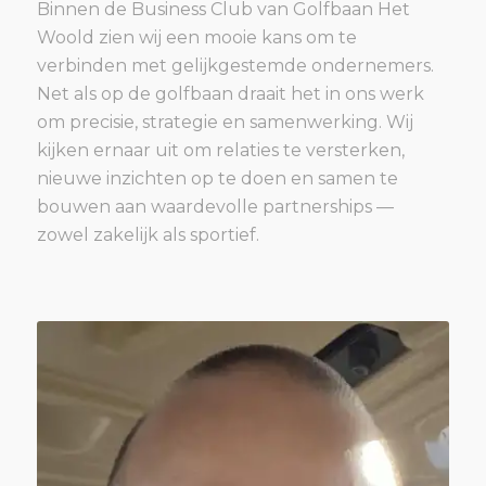
Binnen de Business Club van Golfbaan Het
Woold zien wij een mooie kans om te
verbinden met gelijkgestemde ondernemers.
Net als op de golfbaan draait het in ons werk
om precisie, strategie en samenwerking. Wij
kijken ernaar uit om relaties te versterken,
nieuwe inzichten op te doen en samen te
bouwen aan waardevolle partnerships —
zowel zakelijk als sportief.