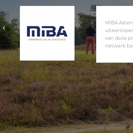
MIBA Asten
Instructie van Golfbaan het Woold
uiteenlopen
van deze pr
netwerk bes