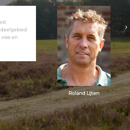
est
k deelgebied
visie en
Roland Lijten