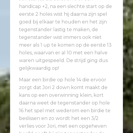
handicap +2, na een slechte start op de
eerste 2 holes wist hij daarna zijn spel
goed bij elkaar te houden en het zijn
tegenstander lastig te maken, de
tegenstander wist immers ook niet
meer als 1 up te komen op de eerste 13
holes, waarvan er al 10 met een halve
waren uitgespeeld. De strijd ging dus
gelijkwaardig op!
Maar een birdie op hole 14 die ervoor
zorgt dat Jori 2 down komt maakt de
kans op een overwinning klein, kort
daarna weet de tegenstander op hole
16 het spel met wederom een birdie te
beslissen en zo wordt het een 3/2
verlies voor Jori, met een opgeheven