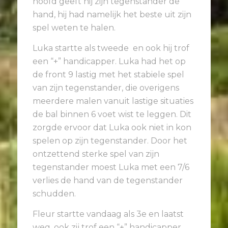
hoofd geeft hij zijn tegenstander de
hand, hij had namelijk het beste uit zijn
spel weten te halen.
Luka startte als tweede en ook hij trof
een “+” handicapper. Luka had het op
de front 9 lastig met het stabiele spel
van zijn tegenstander, die overigens
meerdere malen vanuit lastige situaties
de bal binnen 6 voet wist te leggen. Dit
zorgde ervoor dat Luka ook niet in kon
spelen op zijn tegenstander. Door het
ontzettend sterke spel van zijn
tegenstander moest Luka met een 7/6
verlies de hand van de tegenstander
schudden.
Fleur startte vandaag als 3e en laatst
weg, ook zij trof een “+” handicapper,