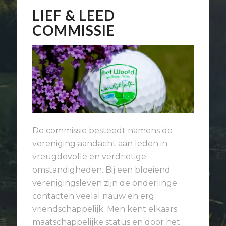
LIEF & LEED
COMMISSIE
De commissie besteedt namens de
vereniging aandacht aan leden in
vreugdevolle en verdrietige
omstandigheden. Bij een bloeiend
verenigingsleven zijn de onderlinge
contacten veelal nauw en erg
vriendschappelijk. Men kent elkaars
maatschappelijke status en door het