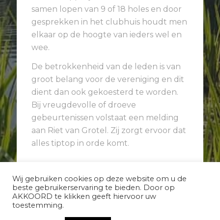
samen lopen van 9 of 18 holes en door
gesprekken in het clubhuis houdt men
elkaar op de hoogte van ieders wel en
wee.
De betrokkenheid van de leden is van
groot belang voor de vereniging en dit
dient dan ook gekoesterd te worden.
Bij vreugdevolle of droeve
gebeurtenissen volstaat een melding
aan
Riet van Grotel
. Zij zorgt ervoor dat
alles tiptop in orde komt.
Wij gebruiken cookies op deze website om u de
beste gebruikerservaring te bieden. Door op
AKKOORD te klikken geeft hiervoor uw
toestemming.