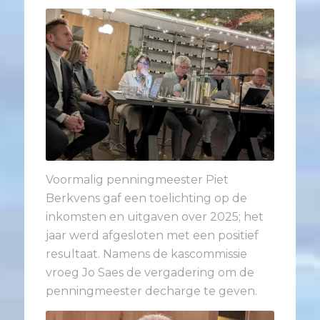
Voormalig penningmeester Piet
Berkvens
gaf een toelichting op de
inkomsten en uitgaven over 2025; het
jaar werd afgesloten met een positief
resultaat. Namens de kascommissie
vroeg Jo Saes
de vergadering om de
penningmeester decharge te geven.