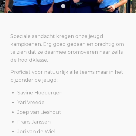
1
2
3
4
5
Speciale aandacht kregen onze jeugd
kampioenen. Erg goed gedaan en prachtig om
te zien dat ze daarmee promoveren naar zelfs
de hoofdklasse.
Proficiat voor natuurlijk alle teams maar in het
bijzonder de jeugd:
Savine Hoebergen
Yari Vreede
Joep van Lieshout
Frans Janssen
Jori van de Wiel