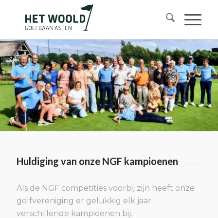
Huldiging van onze NGF kampioenen
Als de NGF competities voorbij zijn heeft onze
golfvereniging er gelukkig elk jaar
verschillende kampioenen bij.