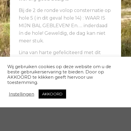
Bij de 2 de ronde volop consternatie op
hole 5 ( in dit geval hole 14) : WAAR IS
MIJN BAL GEBLEVEN! En….. inderdaad
ín de hole! Geweldig, de dag kan niet
meer stuk.
Lina van harte gefeliciteerd met dit
bijzondere resultaat en geniet nog lang
Wij gebruiken cookies op deze website om u de
van het golfspel.
beste gebruikerservaring te bieden. Door op
AKKOORD te klikken geeft hiervoor uw
toestemming.
Instellingen
AKKOORD