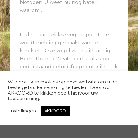
biotopen. U weet nu nog beter
waarom…
In de maandelijkse vogelrapportage
wordt melding gemaakt van de
karekiet. Deze vogel zingt uitbundig.
Hoe uitbundig? Dat hoort u als u op
onderstaand geluidsfragment klikt. ook
deze foto is afgelopen vrijdag gemaakt
Wij gebruiken cookies op deze website om u de
op de golfbaan.
beste gebruikerservaring te bieden. Door op
AKKOORD te klikken geeft hiervoor uw
toestemming.
Instellingen
AKKOORD