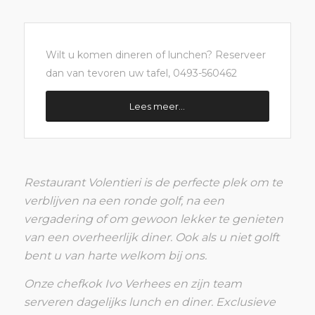
Wilt u komen dineren of lunchen? Reserveer
dan van tevoren uw tafel, 0493-560462
Lees meer...
Restaurant Volentieri is de perfecte plek om te
verblijven na een ronde golf, na een
vergadering of om gewoon lekker te genieten
van een overheerlijk diner. Ook als u niet golft
bent u van harte welkom bij ons.
Onze chefkok Ivo Verhees en zijn team
serveren dagelijks lunch en diner. Exclusieve