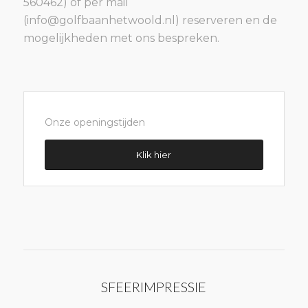
560462) of per mail
(info@golfbaanhetwoold.nl) reserveren en de
mogelijkheden met ons bespreken.
Onze openingstijden
Klik hier
SFEERIMPRESSIE