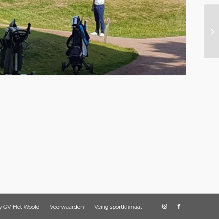
y GV Het Woold
Voorwaarden
Veilig sportklimaat