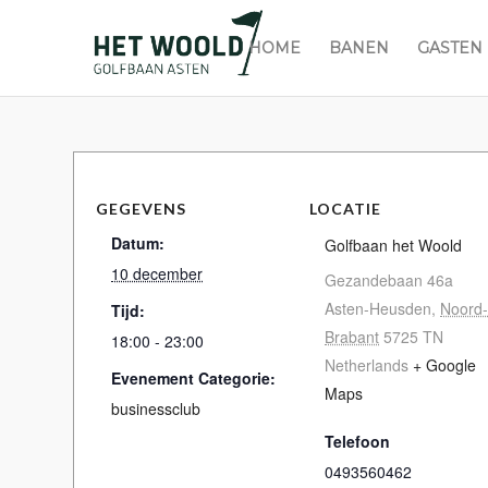
HOME
BANEN
GASTEN
GEGEVENS
LOCATIE
Datum:
Golfbaan het Woold
10 december
Gezandebaan 46a
Asten-Heusden
,
Noord-
Tijd:
Brabant
5725 TN
18:00 - 23:00
Netherlands
+ Google
Evenement Categorie:
Maps
businessclub
Telefoon
0493560462