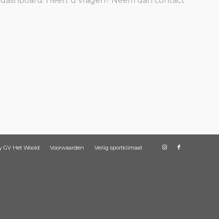
lfdashboard. Heeft u vragen? Neem dan contact
y GV Het Woold
Voorwaarden
Veilig sportklimaat