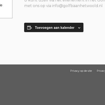
U kunt uzelf via het evenement in het Go
ie
met ons op via info@golfbaanhetwoold.nl
Toevoegen aan kalender
Privacy op de site
Privac