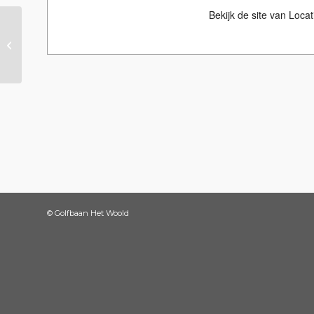
Bekijk de site van Locat
Activiteit november
© Golfbaan Het Woold