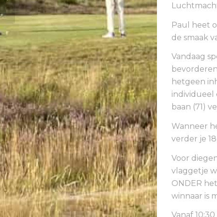
Luchtmachtb
droom levend
Paul heet o
de smaak va
Vandaag spe
bevorderen 
hetgeen inh
individueel
baan (71) v
Wanneer het 
verder je 18
Voor diegen
vlaggetje 
ONDER het 
winnaar is m
Vanaf 10:30