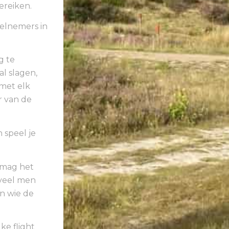
ereiken.
elnemers in
g te
l slagen,
met elk
r van de
 speel je
 mag het
eveel men
n wie de
ke flight