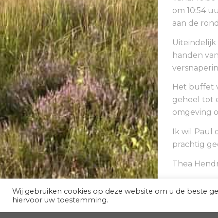
om 10:54 uu
aan de rond
Uiteindelij
handen van
versnaperi
Het buffet 
geheel tot 
omgeving o
Ik wil Paul
prachtig ge
Thea Hendr
Wij gebruiken cookies op deze website om u de beste g
hiervoor uw toestemming.