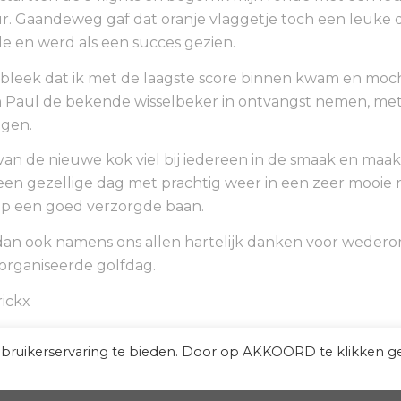
r.
Gaandeweg gaf dat oranje vlaggetje toch een leuke 
e en werd als een succes gezien.
k bleek dat ik met de laagste score binnen kwam en mocht
 Paul de bekende wisselbeker in ontvangst nemen, met
ngen.
van de nieuwe kok viel bij iedereen in de smaak en maak
een gezellige dag met prachtig weer in een zeer mooie 
p een goed verzorgde baan.
 dan ook namens ons allen hartelijk danken voor weder
organiseerde golfdag.
ickx
ebruikerservaring te bieden. Door op AKKOORD te klikken g