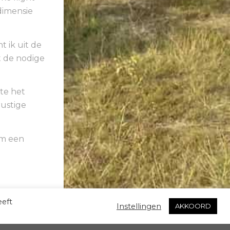
dimensie
 ik uit de
 de nodige
te het
rustige
om een
eeft
Instellingen
AKKOORD