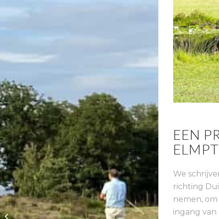
EEN P
ELMP
We schrijve
richting Du
nemen, om 
Fel bestreden
ingang van 
overwinning houdt