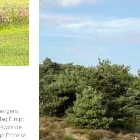
morgens
slag Elmpt
bewaakte
ge Engelse