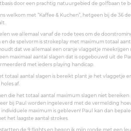
asis door een prachtig natuurgebied de golfbaan te b
ns welkom met “Kaffee & Kuchen”, hetgeen bij de 36 de
lt.
len we allemaal vanaf de rode tees om de doorstromin
en de spelvorm is strokeplay met maximum totaal aanta
oudt dat we allemaal een oranje vlaggetje meekrijgen 
 een maximaal aantal slagen dat is opgebouwd uit de Pa
ermeerderd met ieders playing handicap.
totaal aantal slagen is bereikt plant je het vlaggetje en
 holes af.
en die het totaal aantal maximum slagen niet bereiken
weer bij Paul worden ingeleverd met de vermelding ho
individuele maximum is gebleven! Paul kan dan bepale
et het laagste aantal strokes.
 startten de 9 flights en begon ik mijn ronde met een leu